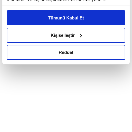
reklam/pazarlama faaliyetlerinin yapılması, amaçlarıyla
sınırlı olarak açık rızanız dahilinde kullanılacaktır.
Tümünü Kabul Et
Çerezlere ilişkin tercihlerinizi çerez paneli vasıtasıyla
belirleyebilirsiniz. Çerezlere ilişkin detaylı bilgi için
Ayarlar butonuna tıklayabilir,
Çerez Bilgilendirme
Kişiselleştir
Metnimizi ziyaret edebilirsiniz.
6698 sayılı Kişisel Verilerin Korunması Kanunu uyarınca
Reddet
hazırlanmış olan İnternet Sitesi Aydınlatma Metnimizi
okumak ve sitemizi ziyaretiniz kapsamında
gerçekleştirilen veri işleme faaliyetleri ile ilgili daha
detaylı bilgi almak için lütfen
tıklayınız.