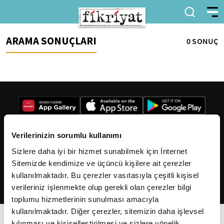
ARAMA SONUÇLARI
0 SONUÇ
Verilerinizin sorumlu kullanımı
Sizlere daha iyi bir hizmet sunabilmek için İnternet
2026
Fikriyat
. Tüm hakları saklıdır.
Sitemizde kendimize ve üçüncü kişilere ait çerezler
kullanılmaktadır. Bu çerezler vasıtasıyla çeşitli kişisel
verileriniz işlenmekte olup gerekli olan çerezler bilgi
toplumu hizmetlerinin sunulması amacıyla
kullanılmaktadır. Diğer çerezler, sitemizin daha işlevsel
kılınması ve kişiselleştirilmesi ve sizlere yönelik