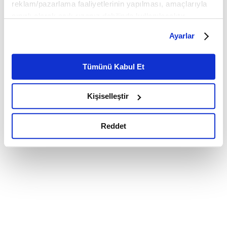
reklam/pazarlama faaliyetlerinin yapılması, amaçlarıyla
sınırlı olarak açık rızanız dahilinde kullanılacaktır.
Çerezlere ilişkin tercihlerinizi çerez paneli vasıtasıyla
Ayarlar
belirleyebilirsiniz. Çerezlere ilişkin detaylı bilgi için
Ayarlar butonuna tıklayabilir,
Çerez Bilgilendirme
Metnimizi ziyaret edebilirsiniz.
Tümünü Kabul Et
6698 sayılı Kişisel Verilerin Korunması Kanunu uyarınca
hazırlanmış olan İnternet Sitesi Aydınlatma Metnimizi
Kişiselleştir
okumak ve sitemizi ziyaretiniz kapsamında
gerçekleştirilen veri işleme faaliyetleri ile ilgili daha
detaylı bilgi almak için lütfen
tıklayınız.
Reddet