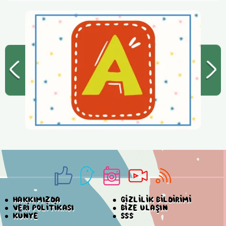
HAKKIMIZDA
GİZLİLİK BİLDİRİMİ
VERİ POLİTİKASI
BİZE ULAŞIN
KÜNYE
SSS