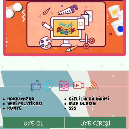
HAKKIMIZDA
GİZLİLİK BİLDİRİMİ
VERİ POLİTİKASI
BİZE ULAŞIN
KÜNYE
SSS
ÜYE OL
ÜYE GİRİŞİ