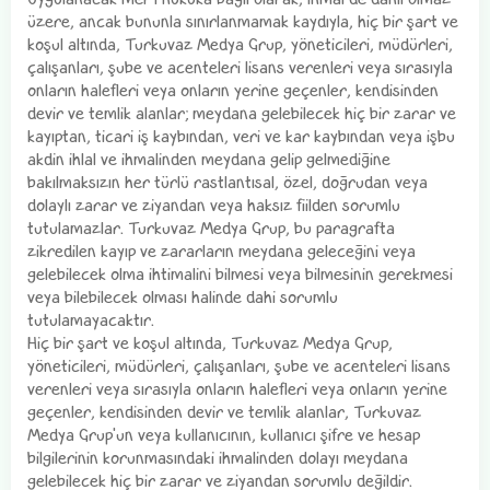
üzere, ancak bununla sınırlanmamak kaydıyla, hiç bir şart ve
koşul altında, Turkuvaz Medya Grup, yöneticileri, müdürleri,
çalışanları, şube ve acenteleri lisans verenleri veya sırasıyla
onların halefleri veya onların yerine geçenler, kendisinden
devir ve temlik alanlar; meydana gelebilecek hiç bir zarar ve
kayıptan, ticari iş kaybından, veri ve kar kaybından veya işbu
akdin ihlal ve ihmalinden meydana gelip gelmediğine
bakılmaksızın her türlü rastlantısal, özel, doğrudan veya
dolaylı zarar ve ziyandan veya haksız fiilden sorumlu
tutulamazlar. Turkuvaz Medya Grup, bu paragrafta
zikredilen kayıp ve zararların meydana geleceğini veya
gelebilecek olma ihtimalini bilmesi veya bilmesinin gerekmesi
veya bilebilecek olması halinde dahi sorumlu
tutulamayacaktır.
Hiç bir şart ve koşul altında, Turkuvaz Medya Grup,
yöneticileri, müdürleri, çalışanları, şube ve acenteleri lisans
verenleri veya sırasıyla onların halefleri veya onların yerine
geçenler, kendisinden devir ve temlik alanlar, Turkuvaz
Medya Grup'un veya kullanıcının, kullanıcı şifre ve hesap
bilgilerinin korunmasındaki ihmalinden dolayı meydana
gelebilecek hiç bir zarar ve ziyandan sorumlu değildir.