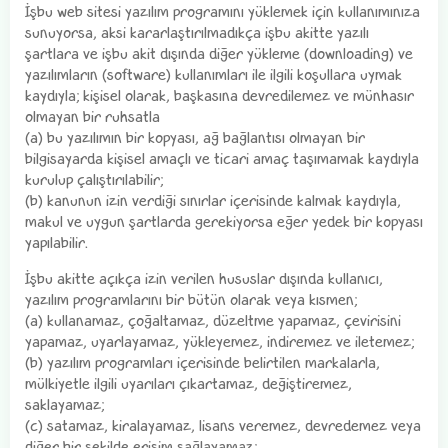
İşbu web sitesi yazılım programını yüklemek için kullanımınıza
sunuyorsa, aksi kararlaştırılmadıkça işbu akitte yazılı
şartlara ve işbu akit dışında diğer yükleme (downloading) ve
yazılımların (software) kullanımları ile ilgili koşullara uymak
kaydıyla; kişisel olarak, başkasına devredilemez ve münhasır
olmayan bir ruhsatla
(a) bu yazılımın bir kopyası, ağ bağlantısı olmayan bir
bilgisayarda kişisel amaçlı ve ticari amaç taşımamak kaydıyla
kurulup çalıştırılabilir;
(b) kanunun izin verdiği sınırlar içerisinde kalmak kaydıyla,
makul ve uygun şartlarda gerekiyorsa eğer yedek bir kopyası
yapılabilir.
İşbu akitte açıkça izin verilen hususlar dışında kullanıcı,
yazılım programlarını bir bütün olarak veya kısmen;
(a) kullanamaz, çoğaltamaz, düzeltme yapamaz, çevirisini
yapamaz, uyarlayamaz, yükleyemez, indiremez ve iletemez;
(b) yazılım programları içerisinde belirtilen markalarla,
mülkiyetle ilgili uyarıları çıkartamaz, değiştiremez,
saklayamaz;
(c) satamaz, kiralayamaz, lisans veremez, devredemez veya
diğer bir şekilde erişim sağlayamaz;