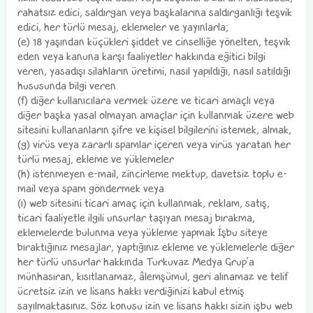
rahatsız edici, saldırgan veya başkalarına saldırganlığı teşvik
edici, her türlü mesaj, eklemeler ve yayınlarla;
(e) 18 yaşından küçükleri şiddet ve cinselliğe yönelten, teşvik
eden veya kanuna karşı faaliyetler hakkında eğitici bilgi
veren, yasadışı silahların üretimi, nasıl yapıldığı, nasıl satıldığı
hususunda bilgi veren
(f) diğer kullanıcılara vermek üzere ve ticari amaçlı veya
diğer başka yasal olmayan amaçlar için kullanmak üzere web
sitesini kullananların şifre ve kişisel bilgilerini istemek, almak,
(g) virüs veya zararlı spamlar içeren veya virüs yaratan her
türlü mesaj, ekleme ve yüklemeler
(h) istenmeyen e-mail, zincirleme mektup, davetsiz toplu e-
mail veya spam göndermek veya
(ı) web sitesini ticari amaç için kullanmak, reklam, satış,
ticari faaliyetle ilgili unsurlar taşıyan mesaj bırakma,
eklemelerde bulunma veya yükleme yapmak İşbu siteye
bıraktığınız mesajlar, yaptığınız ekleme ve yüklemelerle diğer
her türlü unsurlar hakkında Turkuvaz Medya Grup'a
münhasıran, kısıtlanamaz, âlemşümul, geri alınamaz ve telif
ücretsiz izin ve lisans hakkı verdiğinizi kabul etmiş
sayılmaktasınız. Söz konusu izin ve lisans hakkı sizin işbu web