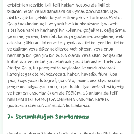
erişilebilen içerikle ilgili telif hakları hususunda ilgili ek
bildirim, ihtar ve kısıtlamalara da uymak zorundadır. İşbu
akitte açık bir şekilde beyan edilmeyen ve Turkuvaz Medya
Grup tarafından açık ve yazılı bir izin olmaksızın işbu web
sitesinde yapılan herhangi bir kullanım, çoğaltma, değiştirme,
çevirme, yayma, tahrifat, kamuya gösterim, sergileme, web
sitesine yükleme, internette yayınlama, iletim, yeniden iletim
ve dağıtım veya diğer şekillerde web sitesini veya onun
herhangi bir içeriğini bir bütün olarak veya kısmı bir şekilde
kullanmak ve ondan yararlanmak yasaklanmıştır. Turkuvaz
Medya Grup, bu paragrafta sayılanlar ile sınırlı olmamak
kaydıyla; gazete münderecatı, haber, havadis, fıkra, kısa
yazı, köşe yazısı,fotoğraf, görüntü, resim, ses klipi, yazılım
programı, bilgisayar kodu, toplu halde, işbu web sitesi içeriği
ve benzeri unsurlar üzerinde FSEK m. 36 anlamında telif
haklarını saklı tutmuştur. Belirtilen unsurlar, kaynak
gösterilse dahi izin alınmadan kullanılamaz.
7- Sorumluluğun Sınırlanması
Uygulanacak mer'i hukuka bağlı olarak, ihmal de dâhil olmaz