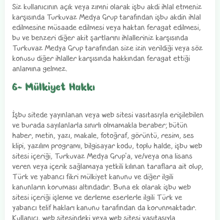
Siz kullanıcının açık veya zımni olarak işbu akdi ihlal etmeniz
karşısında Turkuvaz Medya Grup tarafından işbu akdin ihlal
edilmesine müsaade edilmesi veya haktan feragat edilmesi,
bu ve benzeri diğer akit şartlarını ihlalleriniz karşısında
Turkuvaz Medya Grup tarafından size izin verildiği veya söz
konusu diğer ihlaller karşısında hakkından feragat ettiği
anlamına gelmez.
6- Mülkiyet Hakkı
İşbu sitede yayınlanan veya web sitesi vasıtasıyla erişilebilen
ve burada sayılanlarla sınırlı olmamakla beraber; bütün
haber, metin, yazı, makale, fotoğraf, görüntü, resim, ses
klipi, yazılım programı, bilgisayar kodu, toplu halde, işbu web
sitesi içeriği, Turkuvaz Medya Grup'a, ve/veya ona lisans
veren veya içerik sağlamaya yetkili kılınan taraflara ait olup,
Türk ve yabancı fikri mülkiyet kanunu ve diğer ilgili
kanunların koruması altındadır. Buna ek olarak işbu web
sitesi içeriği işleme ve derleme eserlerle ilgili Türk ve
yabancı telif hakları kanunu tarafından da korunmaktadır.
Kullanıcı, web sitesindeki veya web sitesi vasıtasıyla