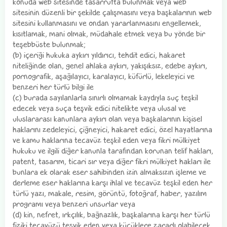
konuda web sitesinde tasarrufta bulunmak veya web
sitesinin düzenli bir şekilde çalışmasını veya başkalarının web
sitesini kullanmasını ve ondan yararlanmasını engellemek,
kısıtlamak, mani olmak, müdahale etmek veya bu yönde bir
teşebbüste bulunmak;
(b) içeriği hukuka aykırı yıldırıcı, tehdit edici, hakaret
niteliğinde olan, genel ahlaka aykırı, yakışıksız, edebe aykırı,
pornografik, aşağılayıcı, karalayıcı, küfürlü, lekeleyici ve
benzeri her türlü bilgi ile
(c) burada sayılanlarla sınırlı olmamak kaydıyla suç teşkil
edecek veya suça teşvik edici nitelikte veya ulusal ve
uluslararası kanunlara aykırı olan veya başkalarının kişisel
haklarını zedeleyici, çiğneyici, hakaret edici, özel hayatlarına
ve kamu haklarına tecavüz teşkil eden veya fikri mülkiyet
hukuku ve ilgili diğer kanunla tarafından korunan telif hakları,
patent, tasarım, ticari sır veya diğer fikri mülkiyet hakları ile
bunlara ek olarak eser sahibinden izin almaksızın işleme ve
derleme eser haklarına karşı ihlal ve tecavüz teşkil eden her
türlü yazı, makale, resim, görüntü, fotoğraf, haber, yazılım
programı veya benzeri unsurlar veya
(d) kin, nefret, ırkçılık, bağnazlık, başkalarına karşı her türlü
fiziki tecavüzü teşvik eden veya küçüklere zararlı olabilecek,