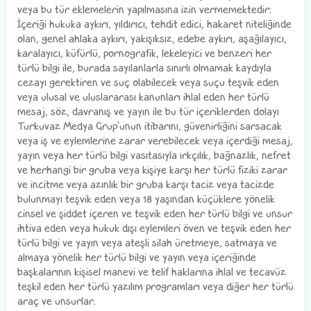
veya bu tür eklemelerin yapılmasına izin vermemektedir:
İçeriği hukuka aykırı, yıldırıcı, tehdit edici, hakaret niteliğinde
olan, genel ahlaka aykırı, yakışıksız, edebe aykırı, aşağılayıcı,
karalayıcı, küfürlü, pornografik, lekeleyici ve benzeri her
türlü bilgi ile, burada sayılanlarla sınırlı olmamak kaydıyla
cezayı gerektiren ve suç olabilecek veya suçu teşvik eden
veya ulusal ve uluslararası kanunları ihlal eden her türlü
mesaj, söz, davranış ve yayın ile bu tür içeriklerden dolayı
Turkuvaz Medya Grup'unun itibarını, güvenirliğini sarsacak
veya iş ve eylemlerine zarar verebilecek veya içerdiği mesaj,
yayın veya her türlü bilgi vasıtasıyla ırkçılık, bağnazlık, nefret
ve herhangi bir gruba veya kişiye karşı her türlü fiziki zarar
ve incitme veya azınlık bir gruba karşı taciz veya tacizde
bulunmayı teşvik eden veya 18 yaşından küçüklere yönelik
cinsel ve şiddet içeren ve teşvik eden her türlü bilgi ve unsur
ihtiva eden veya hukuk dışı eylemleri öven ve teşvik eden her
türlü bilgi ve yayın veya ateşli silah üretmeye, satmaya ve
almaya yönelik her türlü bilgi ve yayın veya içeriğinde
başkalarının kişisel manevi ve telif haklarına ihlal ve tecavüz
teşkil eden her türlü yazılım programları veya diğer her türlü
araç ve unsurlar.