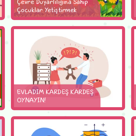
Çevre Duyarlılığına Sahip
Çocuklar Yetiştirmek
EVLADIM KARDEŞ KARDEŞ
OYNAYIN!