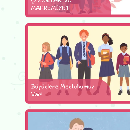
MAHREMİYET
Büyüklere Mektubumuz
Var!