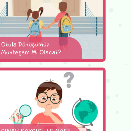
Okula Dönüşümüz
Muhteşem Mi Olacak?
SINAV KAYGISI iLE NASIL