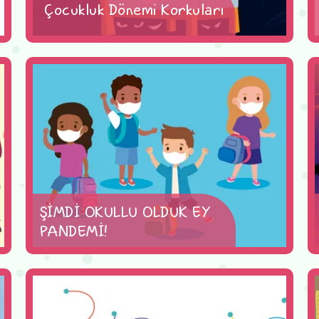
Çocukluk Dönemi Korkuları
ŞİMDİ OKULLU OLDUK EY
PANDEMİ!