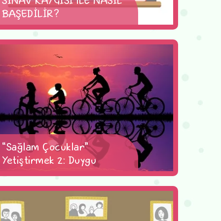
BAŞEDİLİR?
“Sağlam Çocuklar”
Yetiştirmek 2: Duygu
Düzenleme