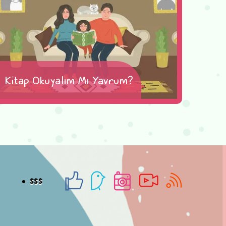
Kitap Okuyalım Mı Yavrum?
SSS