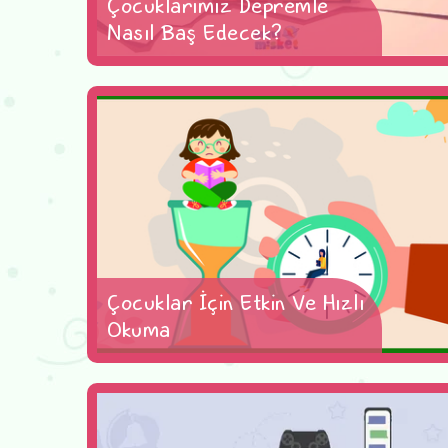
Çocuklarımız Depremle
Nasıl Baş Edecek?
Çocuklar İçin Etkin Ve Hızlı
Okuma