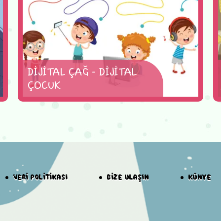
DİJİTAL ÇAĞ - DİJİTAL
ÇOCUK
VERİ POLİTİKASI
BİZE ULAŞIN
KÜNYE