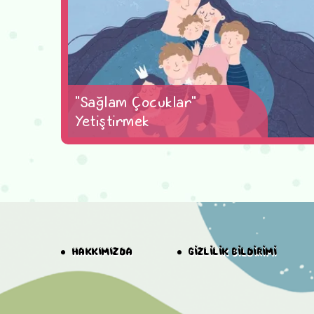
"Sağlam Çocuklar"
Yetiştirmek
HAKKIMIZDA
GİZLİLİK BİLDİRİMİ