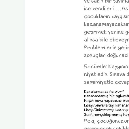
ve sakin bir tavırl
ise kendileri…,Aslı
çocukların kaygısın
kazanamayacaksın!"
getirmek yerine ge
alınsa bile ebeve
Problemlerin getir
sonuçlar doğurabil
Ezcümle: Kaygını
niyet edin. Sınava 
samimiyetle cevap
Kazanamazsa ne olur?
Kazanamamış bir oğlum/kı
Hayat boyu yaşanacak önem
Liseyi/üniversiteyi kazanam
Liseyi/üniversiteyi kazan
Sizin gerçekleşmemiş hayall
Peki, çocuğunuzun 
etmeyecek şekilde 