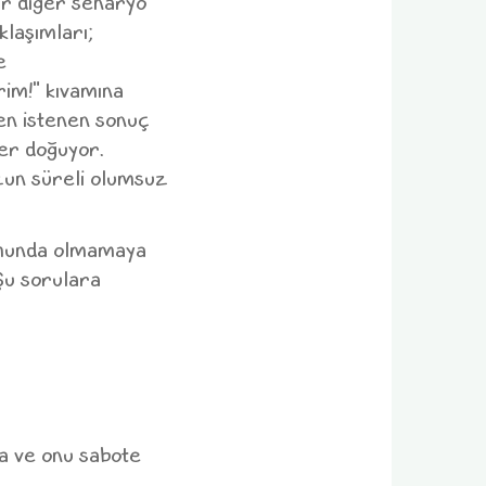
Bir diğer senaryo
klaşımları;
e
rim!" kıvamına
ten istenen sonuç
er doğuyor.
uzun süreli olumsuz
unda olmamaya
 Şu sorulara
da ve onu sabote