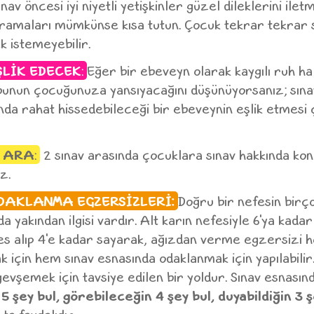
ınav öncesi iyi niyetli yetişkinler güzel dileklerini ilet
aramaları mümkünse kısa tutun. Çocuk tekrar tekrar 
k istemeyebilir.
ŞLİK EDECEK
:
Eğer bir ebeveyn olarak kaygılı ruh hal
unun çocuğunuza yansıyacağını düşünüyorsanız; sına
da rahat hissedebileceği bir ebeveynin eşlik etmesi 
K ARA
:
2 sınav arasında çocuklara sınav hakkında ko
z.
DAKLANMA EGZERSİZLERİ:
Doğru bir nefesin birç
a yakından ilgisi vardır. Alt karın nefesiyle 6'ya kada
 alıp 4'e kadar sayarak, ağızdan verme egzersizi h
 için hem sınav esnasında odaklanmak için yapılabilir
gevşemek için tavsiye edilen bir yoldur. Sınav esnasınd
 şey bul, görebileceğin 4 şey bul, duyabildiğin 3 ş