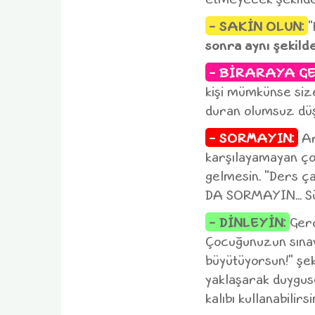
- SAKİN OLUN:
"
sonra
aynı şekild
- BİRARAYA GE
kişi mümkünse siz
duran olumsuz düşü
- SORMAYIN:
Ar
karşılayamayan ço
gelmesin. "Ders 
DA SORMAYIN... Sü
- DİNLEYİN:
Ger
Çocuğunuzun sınav
büyütüyorsun!" şek
yaklaşarak duygusun
kalıbı kullanabili