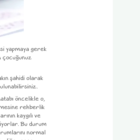
esi yapmaya gerek
n çocuğunuz
kın şahidi olarak
lunabilirsiniz.
tabı öncelikle o,
emesine rehberlik
rının kaygılı ve
emiyorlar. Bu durum
durumlarını normal