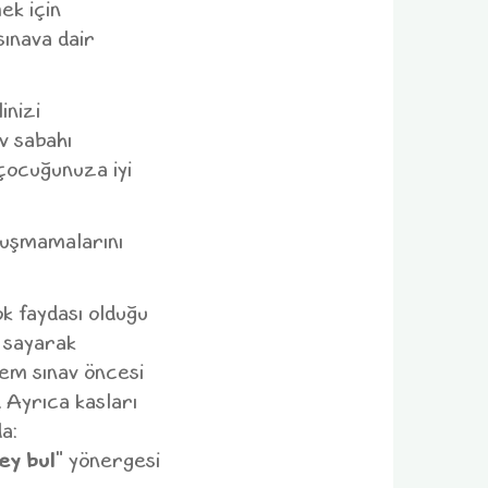
mek için
sınava dair
inizi
v sabahı
çocuğunuza iyi
nuşmamalarını
ok faydası olduğu
r sayarak
em sınav öncesi
. Ayrıca kasları
a:
ey bul
" yönergesi