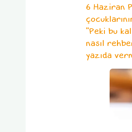
6 Haziran P
çocuklarının
"Peki bu ka
nasıl rehbe
yazıda verm