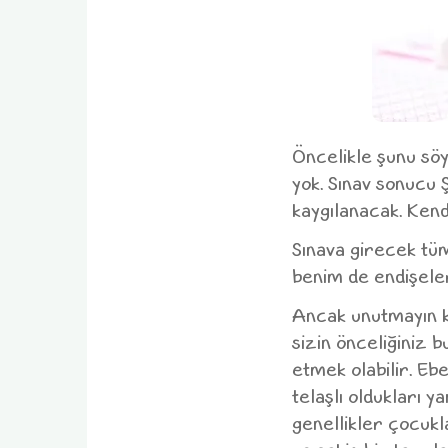
Öncelikle şunu sö
yok. Sınav sonuc
kaygılanacak. Kendi
Sınava girecek tüm
benim de endişeler
Ancak unutmayın k
sizin önceliğiniz
etmek olabilir. Ebe
telaşlı oldukları y
genellikler çocukl