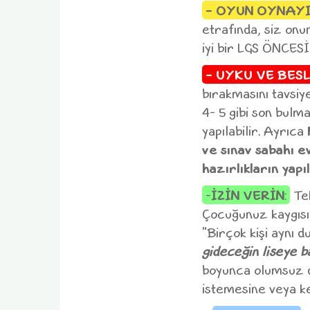
- OYUN OYNAYI
etrafında, siz onu
iyi bir LGS ÖNCES
- UYKU VE BES
bırakmasını tavsiye
4- 5 gibi son bulmas
yapılabilir. Ayrıca
ve sınav sabahı 
hazırlıkların yapı
-
İZİN VERİN
:
Tek
Çocuğunuz kaygısın
"Birçok kişi aynı 
gideceğin liseye ba
boyunca olumsuz du
istemesine veya ke