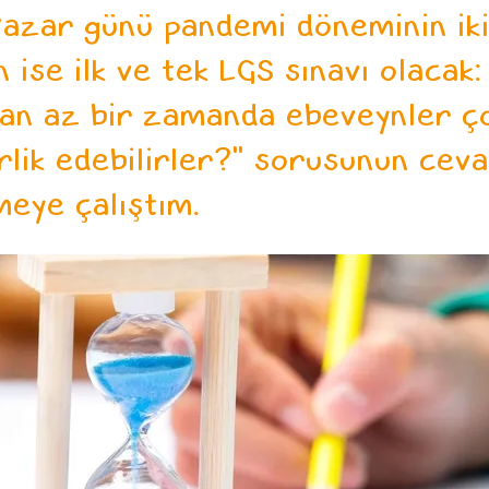
azar günü pandemi döneminin ikinc
 ise ilk ve tek LGS sınavı olacak:
lan az bir zamanda ebeveynler ç
rlik edebilirler?" sorusunun ceva
eye çalıştım.