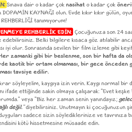
N:
Sınava dair o kadar çok
nasihat
o kadar çok
öner
n DOPAMİN KAYNAĞI olun. Evde kıkır kıkır gülün, oyu
İ REHBERLİĞİ tanımıyorum!
LENMEYE REHBERLİK EDİN
:
Çocuğunuza son 24 saa
 edebilirsiniz. Belki bilgilere kısaca göz atılabilir a
ı iyi olur. Sonrasında sevilen bir film izleme gibi keyif
Her zamanki gibi bir beslenme, son bir hafta da ol
evde kaotik bir ortam olmaması, bir gece önceden
lması tavsiye edilir.
rar söyleyelim, kaygıya izin verin. Kaygı normal bir 
ı ifade ettiğinde sakin olmaya çalışarak: "Evet keşke 
durumda." veya "Biz her zaman senin yanındayız;
gele
ğlı değil.
"
diyebilirsiniz. Unutmayın ki çocuğunuzun ş
yguları sadece sizin söylediklerinize ve tavrınıza ba
ndisini kötü hissetmesine müsaade edin.