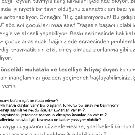
a değil 'eyvah' tavrıyla karşılamaları şeklinde oluyor. 
nda iyi niyetli bir tavır olduğunu zannettikleri bazı ya
ı arttırabiliyor. Örneğin: "Hiç çalışmıyorsun! Bu gidişl
 sözleri çocukları maalesef "Yaşasın başarılı olabili
rgin ve stresli yapabiliyor. Baskı neticesinde hakika
yn- çocuk arasındaki bağın zedelenmesinden probleml
diği travmatik bir etki, birey olmada zorlanma gibi 
iyor.
n
öncelikli muhatabı ve
teselliye ihtiyaç duyan
konum
dair inançlarınızı gözden geçirerek başlayabilirsiniz.
 verin:
zım benim için ne ifade ediyor?
li hangi olaylar var? Bu olayların tümünü bu sınav mı belirliyor?
ayıp sağlıklı ve mutlu ilişkiler kuranlar var mı?
ıp hayatından yeterince memnun olmayan insanlar da var mı?
eriniz sınavla ilgili tavrınıza ne kadar yansıyor olabilir?
kaygı duygusunu düzenlemesine, yani belirli bir ton
yaşamasına nasıl rehberlik edebilirsiniz?