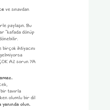
ce
ve sınavdan
le paylaşın. Bu
ar "kafada dönüp
önebilir.
 birçok ihtiyacını
 gelmiyorsa
 ÇOK AZ sorun YA
samaz.
cek,
bir tavırla
ken olumlu bir dil
a yanında olun.