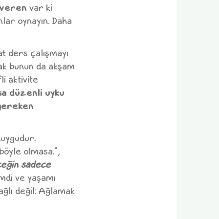
iveren
var ki
nlar oynayın. Daha
t ders çalışmayı
ncak bunun da akşam
li aktivite
sa düzenli uyku
 gereken
duygudur.
böyle olmasa.",
ceğin sadece
imdi ve yaşamı
ğlı değil: Ağlamak