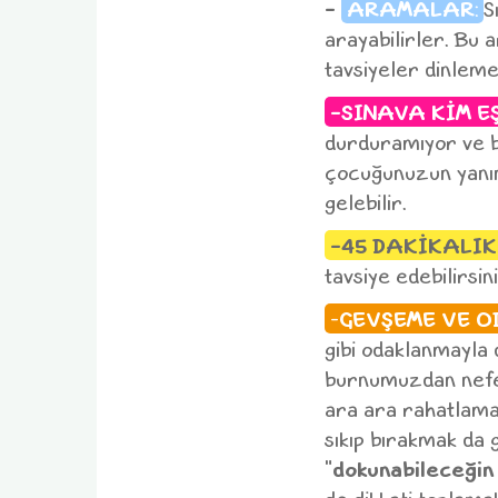
-
ARAMALAR
:
S
arayabilirler. Bu 
tavsiyeler dinleme
-SINAVA KİM E
durduramıyor ve b
çocuğunuzun yanın
gelebilir.
-45 DAKİKALI
tavsiye edebilirsini
-
GEVŞEME VE O
gibi odaklanmayla d
burnumuzdan nefes
ara ara rahatlamak
sıkıp bırakmak da 
"
dokunabileceğin 5