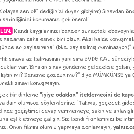
Kolaysa sen ol!" dediğinizi duyar gibiyim:) Sınavdan
ön
e
sakinliğinizi korumanız çok önemli.
LİN:
Kendi kaygılarınızı benzer süreçteki ebeveynler
e nazaran daha esnek biri olsun. Aksi halde konuşmal
nceler paylaşımına" (bkz. paylaşılmış ruminasyon)" d
tık sınava az kalmasının yanı sıra EVDE KAL süreciyle
cuklar var. Bırakın sınav gündeme gelecekse gelsin,
çalıştın mı? Deneme çözdün mü?" diye MÜMKÜNSE ya
rekli sınavı konuşmayın.
çek bir dinleme
"iyiye odaklan" iteklemesini de kap
a dair olumsuz söylemlerine: "Takma, geçecek gide
linde geçiştirici cevap vermemeye; sakin ve anlayışlı 
a eşlik etmeye çalışın. Siz kendi fikirlerinizi belirtir
rsiniz. Onun fikrini olumlu yapmaya zorlamayın,
yalnızc