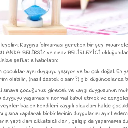
yleyelim: Kaygıya 'olmaması gereken bir şey' muamel
u ŞU ANDA BELİRSİZ ve sınav BELİRLEYİCİ olduğunda
nize şefkatle hatırlatın:
 çocuklar aynı duyguyu yaşıyor ve bu çok doğal. En ya
im olabilir, (nasıl destek olsam?) gibi düşüncelerde bu
i sınava çocuğunuz girecek ve kaygı duygusunun muha
 bu duyguyu yaşamasını normal kabul etmek ve dengel
veynler bazen kendileri kaygılı oldukları halde çocukla
anılgısına kapılarak birbirlerinin duygularını ayırt ed
arın yaptıkları dikkatsizlikleri, çalışıp da yapamama 