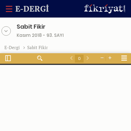
Sabit Fikir
Kasım 2018 - 93. SAYI
E-Dergi
Sabit Fikir
Toggle
Tools
Find
Zoom
Zoom
Sidebar
Previous
Next
Out
In