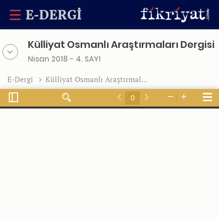
Külliyat Osmanlı Araştırmaları Dergisi
Nisan 2018 - 4. SAYI
E-Dergi
Külliyat Osmanlı Araştırmaları Dergisi
Toggle
Tools
Find
Zoom
Zoom
Sidebar
Previous
Next
Out
In