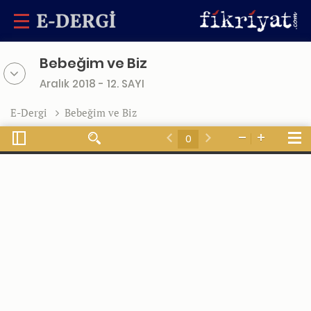
Bebeğim ve Biz
Aralık 2018 - 12. SAYI
E-Dergi
Bebeğim ve Biz
Toggle
Tools
Find
Zoom
Zoom
Sidebar
Previous
Next
Out
In