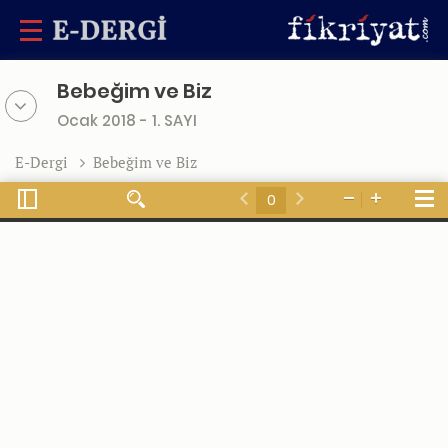
Bebeğim ve Biz
Ocak 2018 - 1. SAYI
E-Dergi
Bebeğim ve Biz
Toggle
Tools
Find
Zoom
Zoom
Sidebar
Previous
Next
Out
In