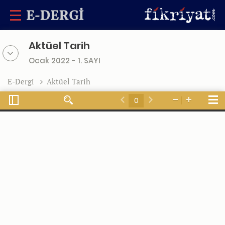
Aktüel Tarih
Ocak 2022 - 1. SAYI
E-Dergi
Aktüel Tarih
Toggle
Tools
Find
Zoom
Zoom
Sidebar
Previous
Next
Out
In