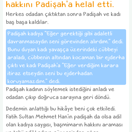
hakkını Padişah'a helal etti.
Herkes odadan çıktıktan sonra Padişah ve kadı
baş başa kaldılar.
Padişah kadıya "Eğer gerektiği gibi adaletli
davranmasaydın seni görevinden alırdım." dedi.
Bunu duyan kadı yavaşça üzerindeki cübbeyi
araladı, cübbenin altından kocaman bir ejderha
çıktı ve kadı Padişah'a "Eğer verdiğim karara
itiraz etseydin seni bu ejderhadan
koruyamazdım." dedi.
Padişah kadının söylemek istediğini anladı ve
odadan çıkıp doğruca sarayına geri döndü.
Dedemin anlattığı bu hikâye beni çok etkiledi.
Fatih Sultan Mehmet Han'ın padişah da olsa adil
olan kadıya saygısı, başmimarın hakkını araması