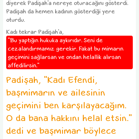
diyerek Padişah'a nereye oturacağını gösterdi.
Padişah da hemen kadının gösterdiği yere
oturdu.
Kadı tekrar Padişah'a,
"Bu yaptığın hukuka aykırıdır. Seni de
cezalandırmamız gerekir. Fakat bu mimarın
geçimini sağlarsan ve ondan helallik alırsan
affedilirsin."
Padişah, "Kadı Efendi,
başmimarın ve ailesinin
geçimini ben karşılayacağım.
O da bana hakkını helal etsin."
dedi ve başmimar böylece