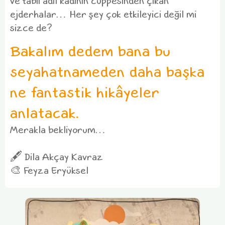
ve tabii adil kadının cüppesinden çıkan
ejderhalar… Her şey çok etkileyici değil mi
sizce de?
Bakalım dedem bana bu
seyahatnameden daha başka
ne fantastik hikâyeler
anlatacak.
Merakla bekliyorum…
🖋 Dila Akçay Kavraz
🎨 Feyza Eryüksel