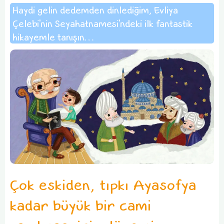
Haydi gelin dedemden dinlediğim, Evliya
Çelebi'nin Seyahatnamesi'ndeki ilk fantastik
hikayemle tanışın…
Çok eskiden, tıpkı Ayasofya
kadar büyük bir cami