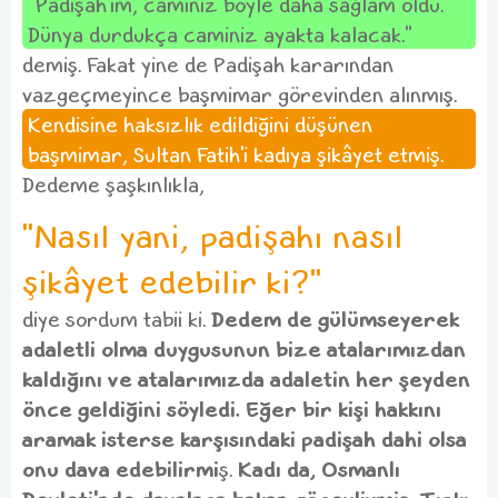
"Padişah'ım, caminiz böyle daha sağlam oldu.
Dünya durdukça caminiz ayakta kalacak."
demiş. Fakat yine de Padişah kararından
vazgeçmeyince başmimar görevinden alınmış.
Kendisine haksızlık edildiğini düşünen
başmimar, Sultan Fatih'i kadıya şikâyet etmiş.
Dedeme şaşkınlıkla,
"Nasıl yani, padişahı nasıl
şikâyet edebilir ki?"
diye sordum tabii ki.
Dedem de gülümseyerek
adaletli olma duygusunun bize atalarımızdan
kaldığını ve atalarımızda adaletin her şeyden
önce geldiğini söyledi. Eğer bir kişi hakkını
aramak isterse karşısındaki padişah dahi olsa
onu dava edebilirmi
ş.
Kadı da, Osmanlı