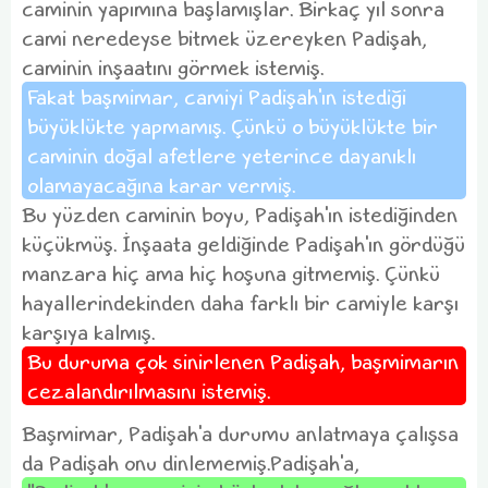
caminin yapımına başlamışlar. Birkaç yıl sonra
cami neredeyse bitmek üzereyken Padişah,
caminin inşaatını görmek istemiş.
Fakat başmimar, camiyi Padişah'ın istediği
büyüklükte yapmamış. Çünkü o büyüklükte bir
caminin doğal afetlere yeterince dayanıklı
olamayacağına karar vermiş.
Bu yüzden caminin boyu, Padişah'ın istediğinden
küçükmüş. İnşaata geldiğinde Padişah'ın gördüğü
manzara hiç ama hiç hoşuna gitmemiş. Çünkü
hayallerindekinden daha farklı bir camiyle karşı
karşıya kalmış.
Bu duruma çok sinirlenen Padişah, başmimarın
cezalandırılmasını istemiş.
Başmimar, Padişah'a durumu anlatmaya çalışsa
da Padişah onu dinlememiş.Padişah'a,