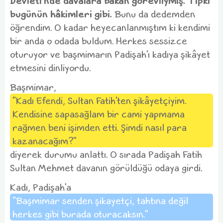
Devleti'nde davalara bakan görevliymiş. Tıpkı
bugünün hâkimleri gibi.
Bunu da dedemden
öğrendim. O kadar heyecanlanmıştım ki kendimi
bir anda o odada buldum. Herkes sessizce
oturuyor ve başmimarın Padişah'ı kadıya şikâyet
etmesini dinliyordu.
Başmimar,
"Kadı Efendi, Sultan Fatih'ten şikâyetçiyim.
Kendisine sapasağlam bir cami yapmama
rağmen beni işimden etti. Şimdi nasıl para
kazanacağım?"
diyerek durumu anlattı. O sırada Padişah Fatih
Sultan Mehmet davanın görüldüğü odaya girdi.
Kadı, Padişah'a
"Başmimar senden şikayetçi, tahtına değil
herkes gibi burada oturacaksın."