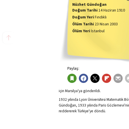
Nüzhet Gündoğan
Doğum Tarihi
14 Haziran 1910
Doğum Yeri
Fındıklı
Ölüm Tarihi
23 Nisan 2003
Ölüm Yeri
İstanbul
Paylaş:
için
Marsilya'ya
gönderildi.
1932 yılında Lyon Üniversitesi Matematik B
Gündoğan,
1933
yılında
Paris Gözlemevi
'ni
reddererek
Türkiye'ye
döndü.