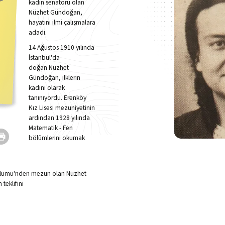
kadın senatörü olan
Nüzhet Gündoğan,
hayatını ilmi çalışmalara
adadı.
14 Ağustos 1910
yılında
İstanbul'da
doğan
Nüzhet
Gündoğan
, ilklerin
kadını olarak
tanınıyordu.
Erenköy
Kız Lisesi
mezuniyetinin
ardından
1928 yılında
Matematik - Fen
bölümleri
ni okumak
ölümü'
nden mezun olan Nüzhet
n teklifini