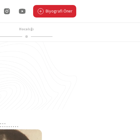
Biyografi Öner
Hocalığı