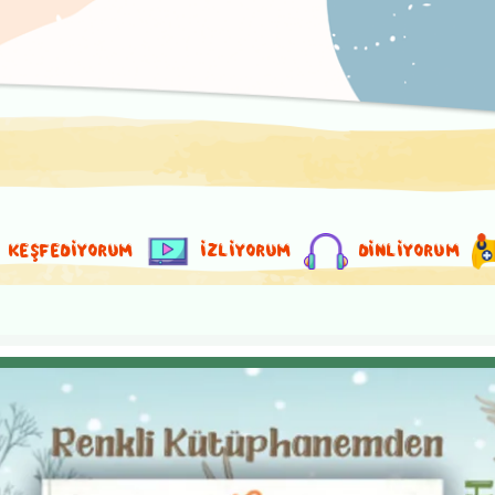
KEŞFEDİYORUM
İZLİYORUM
DİNLİYORUM