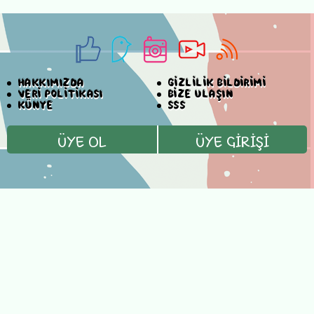
HAKKIMIZDA
GİZLİLİK BİLDİRİMİ
VERİ POLİTİKASI
BİZE ULAŞIN
KÜNYE
SSS
ÜYE OL
ÜYE GİRİŞİ