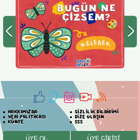
HAKKIMIZDA
GİZLİLİK BİLDİRİMİ
VERİ POLİTİKASI
BİZE ULAŞIN
KÜNYE
SSS
ÜYE OL
ÜYE GİRİŞİ