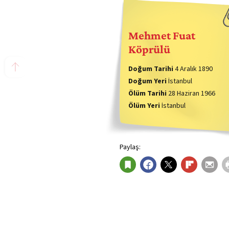
Mehmet Fuat
Köprülü
Doğum Tarihi
4 Aralık 1890
Doğum Yeri
İstanbul
Ölüm Tarihi
28 Haziran 1966
Ölüm Yeri
İstanbul
Paylaş: