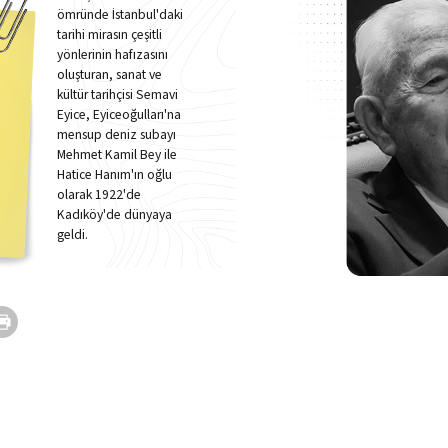
ömründe İstanbul'daki
tarihi mirasın çeşitli
yönlerinin hafızasını
oluşturan, sanat ve
kültür tarihçisi
Semavi
Eyice
, Eyiceoğulları'na
mensup deniz subayı
Mehmet Kamil Bey ile
Hatice Hanım'ın oğlu
olarak 1922'de
Kadıköy'de dünyaya
geldi.