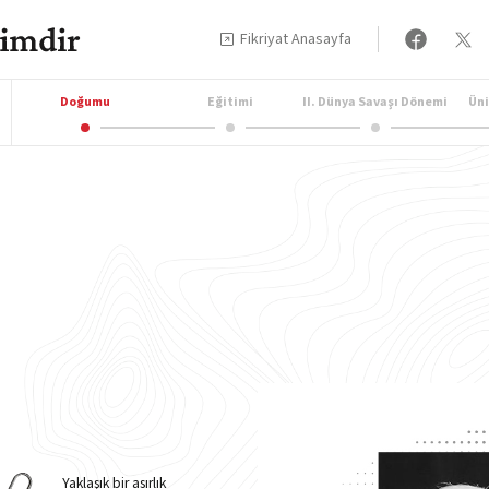
Fikriyat Anasayfa
Doğumu
Eğitimi
II. Dünya Savaşı Dönemi
Üni
Yaklaşık bir asırlık