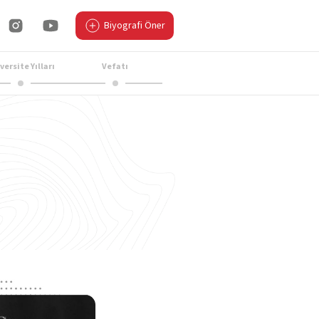
Biyografi Öner
versite Yılları
Vefatı