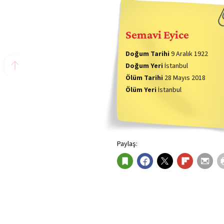
Semavi Eyice
Doğum Tarihi
9 Aralık 1922
Doğum Yeri
İstanbul
Ölüm Tarihi
28 Mayıs 2018
Ölüm Yeri
İstanbul
Paylaş: