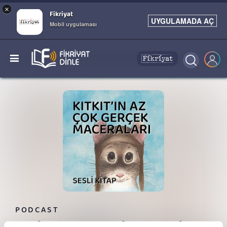
×
Fikriyat
UYGULAMADA AÇ
Mobil uygulaması
PODCAST