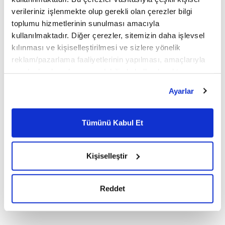
verileriniz işlenmekte olup gerekli olan çerezler bilgi
toplumu hizmetlerinin sunulması amacıyla
kullanılmaktadır. Diğer çerezler, sitemizin daha işlevsel
kılınması ve kişiselleştirilmesi ve sizlere yönelik
reklam/pazarlama faaliyetlerinin yapılması, amaçlarıyla
sınırlı olarak açık rızanız dahilinde kullanılacaktır.
Çerezlere ilişkin tercihlerinizi çerez paneli vasıtasıyla
Ayarlar
belirleyebilirsiniz. Çerezlere ilişkin detaylı bilgi için
Ayarlar butonuna tıklayabilir,
Çerez Bilgilendirme
Metnimizi ziyaret edebilirsiniz.
Tümünü Kabul Et
6698 sayılı Kişisel Verilerin Korunması Kanunu uyarınca
hazırlanmış olan İnternet Sitesi Aydınlatma Metnimizi
okumak ve sitemizi ziyaretiniz kapsamında
Kişiselleştir
gerçekleştirilen veri işleme faaliyetleri ile ilgili daha
detaylı bilgi almak için lütfen
tıklayınız.
Reddet