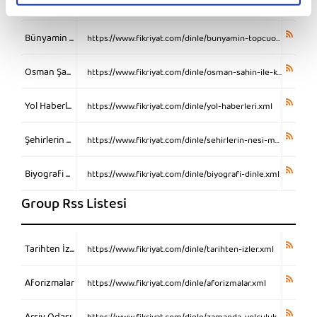
Aşk sözleri
https://www.fikriyat.com/dinle/ask-sozleri.xml
Bünyamin Topçuoğlu ile Sureler
https://www.fikriyat.com/dinle/bunyamin-topcuoglu-ile-sureler.xml
Osman Şahin İle Kuran Dinle
https://www.fikriyat.com/dinle/osman-sahin-ile-kuran-dinle.xml
Yol Haberleri
https://www.fikriyat.com/dinle/yol-haberleri.xml
Şehirlerin Nesi Meşhur
https://www.fikriyat.com/dinle/sehirlerin-nesi-meshur.xml
Biyografi Dinle
https://www.fikriyat.com/dinle/biyografi-dinle.xml
Group Rss Listesi
Tarihten İzler
https://www.fikriyat.com/dinle/tarihten-izler.xml
Aforizmalar
https://www.fikriyat.com/dinle/aforizmalar.xml