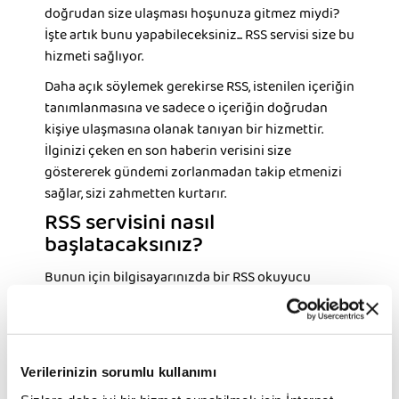
doğrudan size ulaşması hoşunuza gitmez miydi?
İşte artık bunu yapabileceksiniz... RSS servisi size bu
hizmeti sağlıyor.
Daha açık söylemek gerekirse RSS, istenilen içeriğin
tanımlanmasına ve sadece o içeriğin doğrudan
kişiye ulaşmasına olanak tanıyan bir hizmettir.
İlginizi çeken en son haberin verisini size
göstererek gündemi zorlanmadan takip etmenizi
sağlar, sizi zahmetten kurtarır.
RSS servisini nasıl
başlatacaksınız?
Bunun için bilgisayarınızda bir RSS okuyucu
programı olmalıdır. Bu program bilgisayarınızda
yoksa, kullandığınız işletim sisteminizde çalışacak
RSS okuyucu programlarından birini aşağıdaki
listeden seçip bilgisayarınıza indirebilirsiniz.
Verilerinizin sorumlu kullanımı
Haberler listesinden ilginizi çeken bölümleri RSS