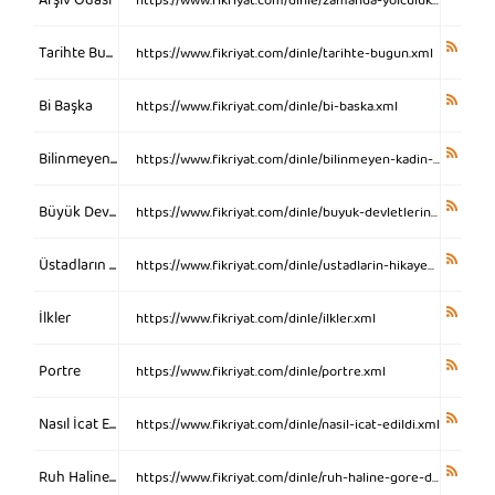
Arşiv Odası
https://www.fikriyat.com/dinle/zamanda-yolculuk.xml
Tarihte Bugün
https://www.fikriyat.com/dinle/tarihte-bugun.xml
Bi Başka
https://www.fikriyat.com/dinle/bi-baska.xml
Bilinmeyen Kadın Hikayeleri
https://www.fikriyat.com/dinle/bilinmeyen-kadin-hikayeleri.xml
Büyük Devletlerin Tarihi
https://www.fikriyat.com/dinle/buyuk-devletlerin-tarihi.xml
Üstadların Hikayesi
https://www.fikriyat.com/dinle/ustadlarin-hikayesi.xml
İlkler
https://www.fikriyat.com/dinle/ilkler.xml
Portre
https://www.fikriyat.com/dinle/portre.xml
Nasıl İcat Edildi
https://www.fikriyat.com/dinle/nasil-icat-edildi.xml
Ruh Haline Göre Dinle
https://www.fikriyat.com/dinle/ruh-haline-gore-dinle.xml