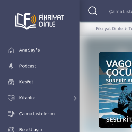
Fikriyat Dinle
T
Ana Sayfa
Podcast
Keşfet
Kitaplık
Çalma Listelerim
Bize Ulaşın