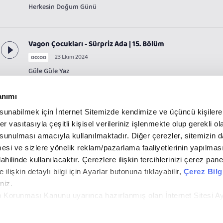
Herkesin Doğum Günü
Vagon Çocukları - Sürpriz Ada | 15. Bölüm
23 Ekim 2024
00:00
Güle Güle Yaz
anımı
 sunabilmek için İnternet Sitemizde kendimize ve üçüncü kişilere 
r vasıtasıyla çeşitli kişisel verileriniz işlenmekte olup gerekli ol
 sunulması amacıyla kullanılmaktadır. Diğer çerezler, sitemizin d
lmesi ve sizlere yönelik reklam/pazarlama faaliyetlerinin yapılmas
dahilinde kullanılacaktır. Çerezlere ilişkin tercihlerinizi çerez pane
e ilişkin detaylı bilgi için Ayarlar butonuna tıklayabilir,
Çerez Bilg
iyat
. Tüm Hakları Saklıdır.
niz.
rin Korunması Kanunu uyarınca hazırlanmış olan İnternet Sitesi A
i ziyaretiniz kapsamında gerçekleştirilen veri işleme faaliyetleri 
fen
tıklayınız.