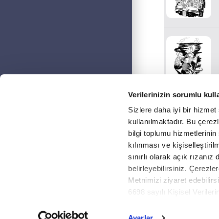
Verilerinizin sorumlu kull
Sizlere daha iyi bir hizmet
kullanılmaktadır. Bu çerezle
bilgi toplumu hizmetlerinin
kılınması ve kişiselleştiri
sınırlı olarak açık rızanız 
belirleyebilirsiniz. Çerezler
Copyright © 2026
Fikr
Metnimizi ziyaret edebilirsi
6698 sayılı Kişisel Verile
Metnimizi okumak ve sitemiz
detaylı bilgi almak için lüt
Ayarlar