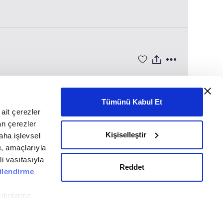
Tümünü Kabul Et
ait çerezler
an çerezler
Kişiselleştir
aha işlevsel
Takip Et
ı, amaçlarıyla
li vasıtasıyla
Reddet
ilendirme
Gizlilik Bildirimi
Künye
Veri Politikası
Bize Ulaşın
ydınlatma
ile ilgili daha