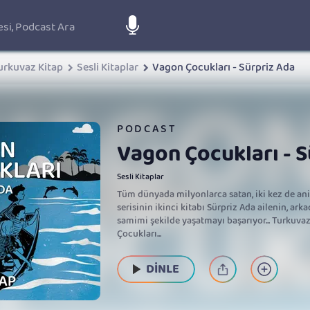
urkuvaz Kitap
Sesli Kitaplar
Vagon Çocukları - Sürpriz Ada
PODCAST
Vagon Çocukları - S
Sesli Kitaplar
Tüm dünyada milyonlarca satan, iki kez de an
serisinin ikinci kitabı Sürpriz Ada ailenin, ar
samimi şekilde yaşatmayı başarıyor... Turkuva
Çocukları...
DİNLE