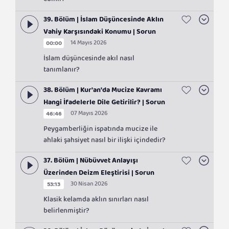
edinir?
39. Bölüm | İslam Düşüncesinde Aklın
Vahiy Karşısındaki Konumu | Sorun
14 Mayıs 2026
00:00
Kalmasın
İslam düşüncesinde akıl nasıl
tanımlanır?
38. Bölüm | Kur'an'da Mucize Kavramı
Hangi İfadelerle Dile Getirilir? | Sorun
07 Mayıs 2026
46:46
Kalmasın
Peygamberliğin ispatında mucize ile
ahlaki şahsiyet nasıl bir ilişki içindedir?
37. Bölüm | Nübüvvet Anlayışı
Üzerinden Deizm Eleştirisi | Sorun
30 Nisan 2026
53:13
Kalmasın
Klasik kelamda aklın sınırları nasıl
belirlenmiştir?