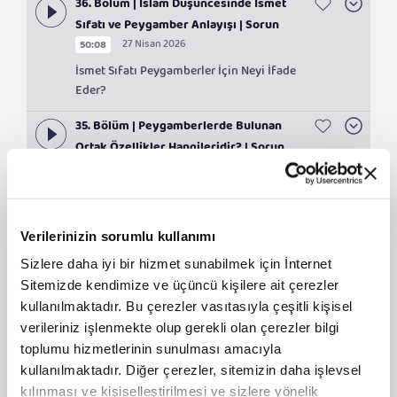
36. Bölüm | İslam Düşüncesinde İsmet
Sıfatı ve Peygamber Anlayışı | Sorun
27 Nisan 2026
50:08
Kalmasın
İsmet Sıfatı Peygamberler İçin Neyi İfade
Eder?
35. Bölüm | Peygamberlerde Bulunan
Ortak Özellikler Hangileridir? | Sorun
20 Nisan 2026
54:21
Kalmasın
Peygamberlerin özellikleri doğuştan mı
gelir?
Verilerinizin sorumlu kullanımı
34. Bölüm | Kelam İlminde
Sizlere daha iyi bir hizmet sunabilmek için İnternet
"Peygamberliğin Sona Ermesi" Konusu |
Sitemizde kendimize ve üçüncü kişilere ait çerezler
10 Nisan 2026
49:13
Sorun Kalmasın
kullanılmaktadır. Bu çerezler vasıtasıyla çeşitli kişisel
Kur'an'da Hz. Muhammed'in son
verileriniz işlenmekte olup gerekli olan çerezler bilgi
peygamber olduğuna işaret eden ayetler
toplumu hizmetlerinin sunulması amacıyla
33. Bölüm | Kur'an'ın İ'câz Yönleri ve
kullanılmaktadır. Diğer çerezler, sitemizin daha işlevsel
Üslup Özellikleri | Sorun Kalmasın
kılınması ve kişiselleştirilmesi ve sizlere yönelik