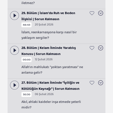
iletmez?
29. Bölüm | İslam'da Ruh ve Beden
İlişkisi | Sorun Kalmasın
20 Şubat 2026
46:43
İslam, reenkarnasyona karşı nasıl bir
yaklaşım sergiler?
28. Bölüm | Kelam İlminde Yaratılış
Konusu | Sorun Kalmasın
12 Şubat 2026
00:00
Allah'ın mahlukatı "yoktan yaratması" ne
anlama gelir?
27. Bölüm | Kelam İlminde "İyiliğin ve
Kötülüğün Kaynağı" | Sorun Kalmasın
06 Şubat 2026
50:30
Akıl, ahlaki kaideler inşa etmede yeterli
midir?