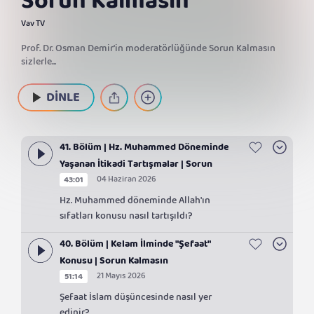
Sorun Kalmasın
Vav TV
Prof. Dr. Osman Demir'in moderatörlüğünde Sorun Kalmasın
sizlerle...
DİNLE
41. Bölüm | Hz. Muhammed Döneminde
Yaşanan İtikadi Tartışmalar | Sorun
04 Haziran 2026
43:01
Kalmasın
Hz. Muhammed döneminde Allah'ın
sıfatları konusu nasıl tartışıldı?
40. Bölüm | Kelam İlminde "Şefaat"
Konusu | Sorun Kalmasın
21 Mayıs 2026
51:14
Şefaat İslam düşüncesinde nasıl yer