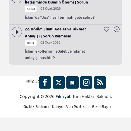
İletişiminde Duanın Önemi | Sorun
08 Ocak 2026
49:23
Kalmasın
İslam'da "dua" nasıl bir mahiyete sahip?
22. Bölüm | İlahi Adalet ve Hikmet
Anlayışı | Sorun Kalmasın
02 Ocak 2026
51:11
İslam ekollerinin adalet ve hikmet
anlayışı nasıldır?
Takip Et
Copyright © 2026
Fikriyat
. Tüm Hakları Saklıdır.
2x
Gizlilik Bildirimi
Künye
Veri Politikası
Bize Ulaşın
1.5x