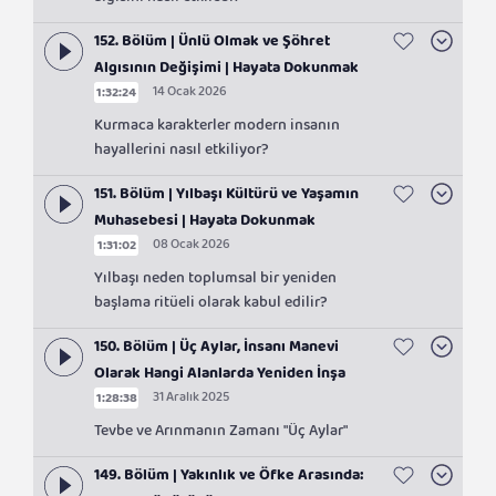
algısını nasıl etkiledi?
152. Bölüm | Ünlü Olmak ve Şöhret
Algısının Değişimi | Hayata Dokunmak
14 Ocak 2026
1:32:24
Kurmaca karakterler modern insanın
hayallerini nasıl etkiliyor?
151. Bölüm | Yılbaşı Kültürü ve Yaşamın
Muhasebesi | Hayata Dokunmak
08 Ocak 2026
1:31:02
Yılbaşı neden toplumsal bir yeniden
başlama ritüeli olarak kabul edilir?
150. Bölüm | Üç Aylar, İnsanı Manevi
Olarak Hangi Alanlarda Yeniden İnşa
31 Aralık 2025
1:28:38
Eder? | Hayata Dokunmak
Tevbe ve Arınmanın Zamanı "Üç Aylar"
149. Bölüm | Yakınlık ve Öfke Arasında: