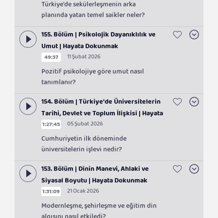
Türkiye'de sekülerleşmenin arka
planında yatan temel saikler neler?
155. Bölüm | Psikolojik Dayanıklılık ve
Umut | Hayata Dokunmak
11 Şubat 2026
49:37
Pozitif psikolojiye göre umut nasıl
tanımlanır?
154. Bölüm | Türkiye'de Üniversitelerin
Tarihi, Devlet ve Toplum İlişkisi | Hayata
05 Şubat 2026
1:27:45
Dokunmak
Cumhuriyetin ilk döneminde
üniversitelerin işlevi nedir?
153. Bölüm | Dinin Manevi, Ahlaki ve
Siyasal Boyutu | Hayata Dokunmak
21 Ocak 2026
1:31:09
Modernleşme, şehirleşme ve eğitim din