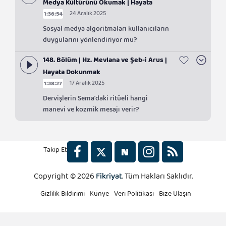
Medya Kültürünü Okumak | Hayata
24 Aralık 2025
1:36:54
Dokunmak
Sosyal medya algoritmaları kullanıcıların
duygularını yönlendiriyor mu?
148. Bölüm | Hz. Mevlana ve Şeb-i Arus |
Hayata Dokunmak
17 Aralık 2025
1:38:27
Dervişlerin Sema'daki ritüeli hangi
manevi ve kozmik mesajı verir?
Takip Et
Copyright © 2026
Fikriyat
. Tüm Hakları Saklıdır.
2x
Gizlilik Bildirimi
Künye
Veri Politikası
Bize Ulaşın
1.5x