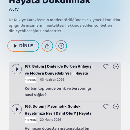
Hayata Dokunmak
Vav TV
Dr. Rukiye Karaköse'nin moderatörlüğünde ve kıymetli konuklar
eşliğinde insanların mentalitesi hakkında edilen sohbetleri
dinleyebileceğiniz podcastler...
DİNLE
167. Bölüm | Dinlerde Kurban Anlayışı
ve Modern Dünyadaki Yeri | Hayata
03 Haziran 2026
1:29:55
Dokunmak
Kurban toplumda birlik ve beraberliği
nasıl sağlar?
166. Bölüm | Matematik Günlük
Hayatımıza Nasıl Dahil Olur? | Hayata
20 Mayıs 2026
1:27:46
Dokunmak
Her insan doğuştan matematiksel bir