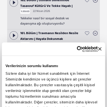
162. Bölüm | Osmanlı Döneminde
Tasavvuf Kültürü Ve Tekke Hayatı |
22 Nisan 2026
1:35:03
Hayata Dokunmak
Tekkeler nasıl bir sosyal destek ve
dayanışma ağı oluşturuyordu?
161. Bölüm | Travmanın Nesilden Nesile
Aktarımı | Hayata Dokunmak
20 Nisan 2026
1:41:55
Geçmiş travmalar sonraki nesilleri nasıl
etkiler?
160. Bölüm | İnsanın Hayat Amacı ve
Verilerinizin sorumlu kullanımı
Anadolu İrfanı | Hayata Dokunmak
Sizlere daha iyi bir hizmet sunabilmek için İnternet
08 Nisan 2026
1:25:43
Sitemizde kendimize ve üçüncü kişilere ait çerezler
Ayrılık ve özlem duygusu insanın iç
kullanılmaktadır. Bu çerezler vasıtasıyla çeşitli kişisel
dünyasını nasıl etkiler?
verileriniz işlenmekte olup gerekli olan çerezler bilgi
toplumu hizmetlerinin sunulması amacıyla
159. Bölüm | Din Eğitimi İnsana Ne
kullanılmaktadır. Diğer çerezler, sitemizin daha işlevsel
Kazandırır? | Hayata Dokunmak