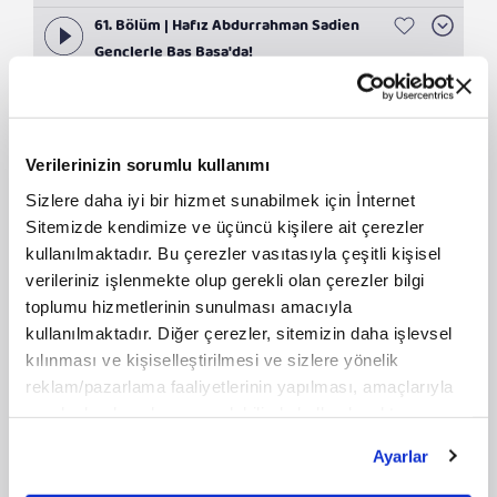
61. Bölüm | Hafız Abdurrahman Sadien
Gençlerle Baş Başa'da!
13 Nisan 2026
1:22:01
Gençler Soruyor Abdurrahman Sadien
Cevaplıyor...
Verilerinizin sorumlu kullanımı
60. Bölüm | Enerji ve Tabii Kaynaklar
Sizlere daha iyi bir hizmet sunabilmek için İnternet
Bakanı Alparslan Bayraktar Gençlerle
Sitemizde kendimize ve üçüncü kişilere ait çerezler
06 Nisan 2026
1:32:12
Baş Başa'da!
kullanılmaktadır. Bu çerezler vasıtasıyla çeşitli kişisel
Kritik madenler savunma sanayii'nde
verileriniz işlenmekte olup gerekli olan çerezler bilgi
dışa bağımlılığı nasıl bitirecek?
toplumu hizmetlerinin sunulması amacıyla
59. Bölüm | Prof. Dr. Zeynep
kullanılmaktadır. Diğer çerezler, sitemizin daha işlevsel
Gemuhluoğlu Gençlerle Baş Başa'da!
kılınması ve kişiselleştirilmesi ve sizlere yönelik
17 Şubat 2026
1:26:13
reklam/pazarlama faaliyetlerinin yapılması, amaçlarıyla
Anlamı kaybetmeden başarıya ulaşmak
sınırlı olarak açık rızanız dahilinde kullanılacaktır.
mümkün mü?
Çerezlere ilişkin tercihlerinizi çerez paneli vasıtasıyla
Ayarlar
belirleyebilirsiniz. Çerezlere ilişkin detaylı bilgi için
58. Bölüm | Prof. Dr. Tahsin Görgün
Ayarlar butonuna tıklayabilir,
Çerez Bilgilendirme