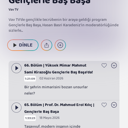
Gençlerle Baş Başa
Vav TV
Vav TV'de gençlikle tecrübenin bir araya geldiği program
Gençlerle Baş Başa, Hasan Basri Karadeniz'in moderatörlüğünde
sizlerle...
DİNLE
66. Bölüm | Yüksek Mimar Mahmut
Sami Kirazoğlu Gençlerle Baş Başa'da!
02 Haziran 2026
1:21:09
Bir şehrin mimarisini bozan unsurlar
neler?
65. Bölüm | Prof. Dr. Mahmud Erol Kılıç |
Gençlerle Baş Başa
18 Mayıs 2026
1:33:23
Tasavvuf, modern insanın içinde