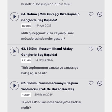
hissettiği boşluğu doldurur mu?
64. Bölüm | Milli Güreşçi Rıza Kayaalp
Gençlerle Baş Başa'da!
11 Mayıs 2026
1:05:35
Milli güreşçimiz Rıza Kayaalp final
mücadelesinde neler yaşadı?
63. Bölüm | Ressam İlhami Atalay
Gençlerle Baş Başa'da!
04 Mayıs 2026
1:21:49
Türk toplumunun sanata ve sanatçıya
bakış açısı nasıl?
62. Bölüm | Savunma Sanayii Başkan
Yardımcısı Prof. Dr. Hakan Karataş
20 Nisan 2026
1:27:11
Gençlerle Baş Başa da!
Teknofest'in Savunma Sanayii'ne katkısı
nedir?