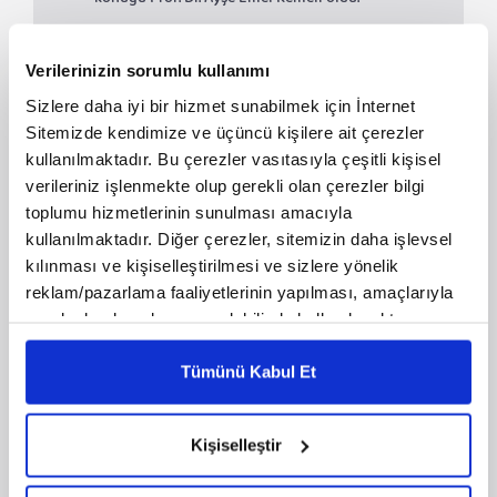
konuğu Prof. Dr. Ayşe Emel Kemeli oldu.
44. Bölüm | Bu Böyledir - Mustafa Kutlu
| Ayraç
Verilerinizin sorumlu kullanımı
05 Şubat 2026
48:54
Sizlere daha iyi bir hizmet sunabilmek için İnternet
Ayraç programında, Büşra Özkan Yıldız'ın
Sitemizde kendimize ve üçüncü kişilere ait çerezler
konuğu Doç. Dr. Hakan Değirmenci oldu.
kullanılmaktadır. Bu çerezler vasıtasıyla çeşitli kişisel
verileriniz işlenmekte olup gerekli olan çerezler bilgi
43. Bölüm | Ruh Adam - Hüseyin Nihal
toplumu hizmetlerinin sunulması amacıyla
Atsız | Ayraç
kullanılmaktadır. Diğer çerezler, sitemizin daha işlevsel
05 Şubat 2026
47:53
kılınması ve kişiselleştirilmesi ve sizlere yönelik
Ayraç programında, Büşra Özkan Yıldız'ın
reklam/pazarlama faaliyetlerinin yapılması, amaçlarıyla
konuğu Doç. Dr. Nilüfer Aka Erdem oldu.
sınırlı olarak açık rızanız dahilinde kullanılacaktır.
Çerezlere ilişkin tercihlerinizi çerez paneli vasıtasıyla
42. Bölüm | Muhayyelat - Giritli Aziz
belirleyebilirsiniz. Çerezlere ilişkin detaylı bilgi için
Efendi | Ayraç
Tümünü Kabul Et
05 Şubat 2026
43:59
Ayarlar butonuna tıklayabilir,
Çerez Bilgilendirme
Metnimizi ziyaret edebilirsiniz.
Ayraç programında, Büşra Özkan Yıldız'ın
Kişiselleştir
6698 sayılı Kişisel Verilerin Korunması Kanunu uyarınca
konuğu Yazar Naime Erkovan oldu.
hazırlanmış olan İnternet Sitesi Aydınlatma Metnimizi