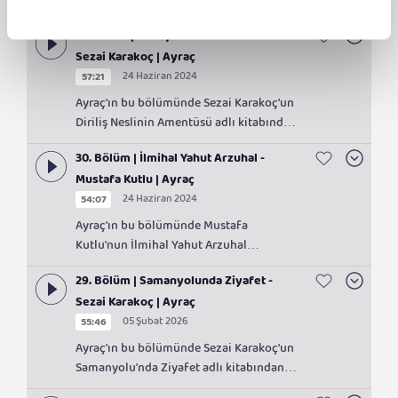
Ayverdi'nin "İbrahim Efendi Konağı" adlı
eseri konuşuldu.
31. Bölüm | Diriliş Neslinin Amentüsü -
Sezai Karakoç | Ayraç
24 Haziran 2024
57:21
Ayraç'ın bu bölümünde Sezai Karakoç'un
Diriliş Neslinin Amentüsü adlı kitabından
bahsedildi.
30. Bölüm | İlmihal Yahut Arzuhal -
Mustafa Kutlu | Ayraç
24 Haziran 2024
54:07
Ayraç'ın bu bölümünde Mustafa
Kutlu'nun İlmihal Yahut Arzuhal
kitabından bahsedildi.
29. Bölüm | Samanyolunda Ziyafet -
Sezai Karakoç | Ayraç
05 Şubat 2026
55:46
Ayraç'ın bu bölümünde Sezai Karakoç'un
Samanyolu'nda Ziyafet adlı kitabından
bahsedildi.