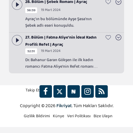
28. Bölüm | Şebek Romanı | Ayraç
19 Mart 2024
56:59
Ayraç'ın bu bölümünde Ayşe Şasa'nın
Şebek adlı eseri konuşuldu.
27. Bölüm | Fatma Aliye'nin İdeal Kadın
Profili: Refet | Ayraç
19 Mart 2024
52:51
Dr. Bahanur Garan Gökşen ile ilk kadın
romancı Fatma Aliye'nin Refet romanı
incelendi.
Takip Et
Copyright © 2026
Fikriyat
. Tüm Hakları Saklıdır.
2x
Gizlilik Bildirimi
Künye
Veri Politikası
Bize Ulaşın
1.5x