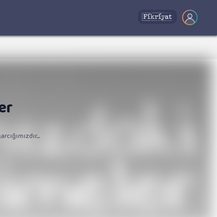
er
rcığımızdır...