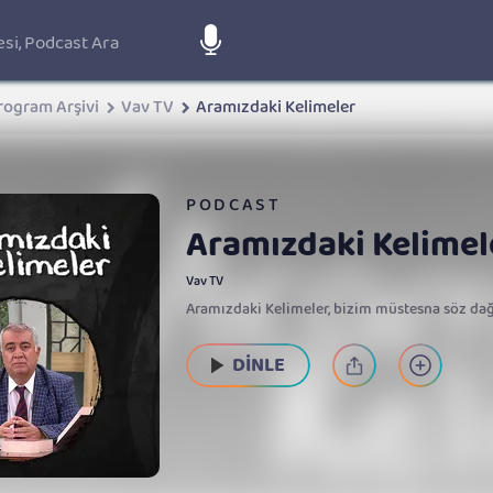
rogram Arşivi
Vav TV
Aramızdaki Kelimeler
PODCAST
Aramızdaki Kelimel
Vav TV
Aramızdaki Kelimeler, bizim müstesna söz dağa
DİNLE