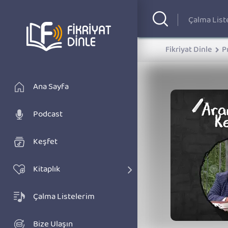
Fikriyat Dinle
P
Ana Sayfa
Podcast
Keşfet
Kitaplık
Çalma Listelerim
Bize Ulaşın