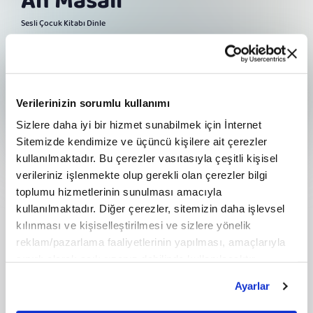
Ah Masalı
Sesli Çocuk Kitabı Dinle
Turkuvaz Kitap'tan Samed Behrengi'nin kaleme aldığı "Ah Masalı"
adlı kitabı buradan dinleyebilirsiniz...
DİNLE
Verilerinizin sorumlu kullanımı
Sizlere daha iyi bir hizmet sunabilmek için İnternet
Sitemizde kendimize ve üçüncü kişilere ait çerezler
Telhun
kullanılmaktadır. Bu çerezler vasıtasıyla çeşitli kişisel
02 Ocak 2025
38:31
verileriniz işlenmekte olup gerekli olan çerezler bilgi
Ah Masalı 1. bölüm
toplumu hizmetlerinin sunulması amacıyla
kullanılmaktadır. Diğer çerezler, sitemizin daha işlevsel
Alışmak
kılınması ve kişiselleştirilmesi ve sizlere yönelik
03 Ocak 2025
09:03
reklam/pazarlama faaliyetlerinin yapılması, amaçlarıyla
Ah Masalı 2. bölüm
sınırlı olarak açık rızanız dahilinde kullanılacaktır.
Çerezlere ilişkin tercihlerinizi çerez paneli vasıtasıyla
Narenciye Kabuğu
Ayarlar
belirleyebilirsiniz. Çerezlere ilişkin detaylı bilgi için
04 Ocak 2025
14:02
Ayarlar butonuna tıklayabilir,
Çerez Bilgilendirme