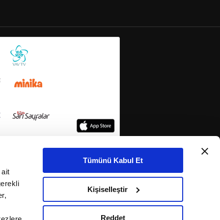
Tümünü Kabul Et
ait
erekli
Kişiselleştir
r,
Reddet
rezlere