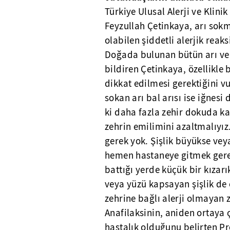
Türkiye Ulusal Alerji ve Klini
Feyzullah Çetinkaya, arı sokm
olabilen şiddetli alerjik reak
Doğada bulunan bütün arı ve b
bildiren Çetinkaya, özellikle 
dikkat edilmesi gerektiğini 
sokan arı bal arısı ise iğnesi
ki daha fazla zehir dokuda k
zehrin emilimini azaltmalıyız
gerek yok. Şişlik büyükse veya
hemen hastaneye gitmek gerek
battığı yerde küçük bir kızarı
veya yüzü kapsayan şişlik de o
zehrine bağlı alerji olmayan 
Anafilaksinin, aniden ortaya ç
hastalık olduğunu belirten Pro