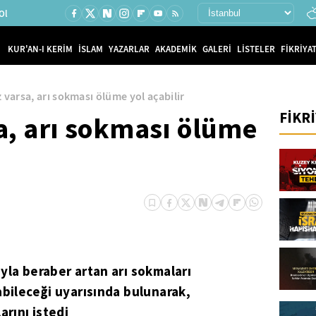
Ol
KUR'AN-I KERİM
İSLAM
YAZARLAR
AKADEMİK
GALERİ
LİSTELER
FİKRİYAT
z varsa, arı sokması ölüme yol açabilir
FİKR
sa, arı sokması ölüme
yla beraber artan arı sokmaları
abileceği uyarısında bulunarak,
arını istedi