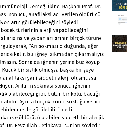
k İmmünoloji Derneği İkinci Başkanı Prof. Dr.
ası sonucu, anafilaksi adı verilen öldürücü
siyonların görülebileceğini söyledi.
öcek türlerinin alerji yapabileceğini
bal arısına ve yaban arılarının birçok türüne
vurgulayarak, “Arı sokması olduğunda, eğer
 deride kalır, bu iğneyi sıkmadan çıkarmalıyız
almasın. Sonra da iğnenin yerine buz koyup
. Küçük bir şişlik olmuşsa başka bir şeye
 anafilaksi yani şiddetli alerji oluşmuşsa
iyor. Arıların sokması sonucu iğnenin
klık olabileceği gibi, bütün bir kolu, bacağı
labilir. Ayrıca birçok arının soktuğu ve arı
zehirlenme de görülebilir.” dedi.
ıkan ve öldürücü olabilen şiddetli bir alerjik
f. Dr. Feyzullah Çetinkaya, şunları söyledi: