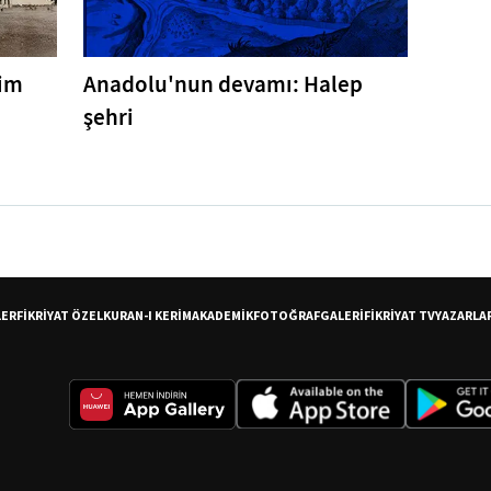
tim
Anadolu'nun devamı: Halep
şehri
LER
FİKRİYAT ÖZEL
KURAN-I KERİM
AKADEMİK
FOTOĞRAF
GALERİ
FİKRİYAT TV
YAZARLA