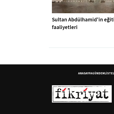
Sultan Abdülhamid'in eği
faaliyetleri
ANASAYFA
GÜNDEM
LİSTE