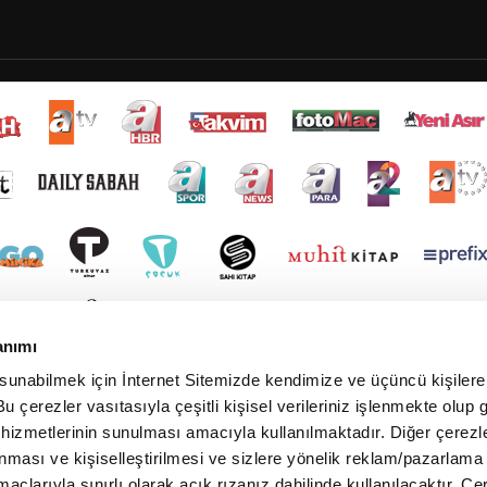
anımı
 sunabilmek için İnternet Sitemizde kendimize ve üçüncü kişilere 
u çerezler vasıtasıyla çeşitli kişisel verileriniz işlenmekte olup g
 hizmetlerinin sunulması amacıyla kullanılmaktadır. Diğer çerezle
ınması ve kişiselleştirilmesi ve sizlere yönelik reklam/pazarlama
maçlarıyla sınırlı olarak açık rızanız dahilinde kullanılacaktır. Çe