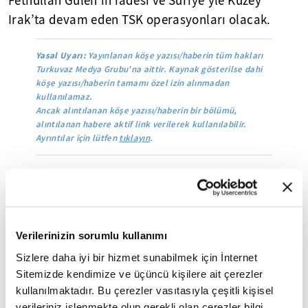
Fethullah Gülen’in iadesi ve Suriye’yle Kuzey
Irak’ta devam eden TSK operasyonları olacak.
Yasal Uyarı:
Yayınlanan köşe yazısı/haberin tüm hakları
Turkuvaz Medya Grubu'na aittir. Kaynak gösterilse dahi
köşe yazısı/haberin tamamı özel izin alınmadan
kullanılamaz.
Ancak alıntılanan köşe yazısı/haberin bir bölümü,
alıntılanan habere aktif link verilerek kullanılabilir.
Ayrıntılar için lütfen
tıklayın
.
Mobil Uygulamamızı İndirin
Verilerinizin sorumlu kullanımı
İLGİNİZİ ÇEKEBİLECEK DİĞER MAKALELER
Sizlere daha iyi bir hizmet sunabilmek için İnternet
Sitemizde kendimize ve üçüncü kişilere ait çerezler
kullanılmaktadır. Bu çerezler vasıtasıyla çeşitli kişisel
verileriniz işlenmekte olup gerekli olan çerezler bilgi