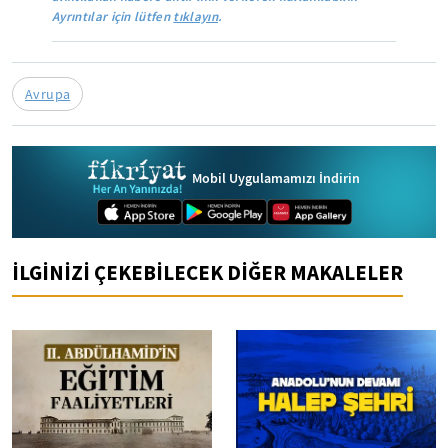
Ayrıntılar için lütfen
tıklayın
.
Avrupa
Mobil Uygulamamızı İndirin
İLGİNİZİ ÇEKEBİLECEK DİĞER MAKALELER