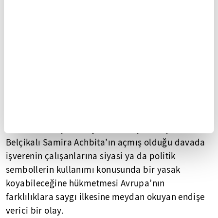
güçlendirilmesi sivil toplum örgütlerinin
gündeminin merkezinde olmalı.
Bir Fransız şirketinin Esma Bougnaoui’nin işine
tesettür sebebiyle son vermesinin Avrupa Adalet
Divanı tarafından “gayrihukuki bir ayrımcılık”
olarak değerlendirilmesi eşitliğe dayalı ve
ayrımcılık karşıtı bir toplum oluşturulması
yolunda önemli bir adım. Fakat aynı Avrupa Adalet
Divanı’nın başörtüsü yüzünden işinden çıkarılan
Belçikalı Samira Achbita’ın açmış olduğu davada
işverenin çalışanlarına siyasi ya da politik
sembollerin kullanımı konusunda bir yasak
koyabileceğine hükmetmesi Avrupa’nın
farklılıklara saygı ilkesine meydan okuyan endişe
verici bir olay.