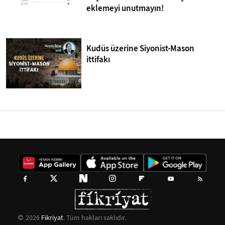
eklemeyi unutmayın!
Kudüs üzerine Siyonist-Mason
ittifakı
2026
Fikriyat
. Tüm hakları saklıdır.