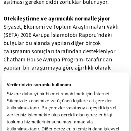
aşılması gereken ciddi zorluklar bulunuyor.
Ötekileştirme ve ayrımcılık normalleşiyor
Siyaset, Ekonomi ve Toplum Araştırmaları Vakfı
(SETA) 2016 Avrupa İslamofobi Raporu’ndaki
bulgular bu alanda yapılan diğer birçok
çalışmanın sonuçları tarafından destekleniyor.
Chatham House Avrupa Programı tarafından
yapılan bir araştırmaya göre ağırlıklı olarak
Müslüman ülkelerden gelen göçmenlere karşı
kamuoyu tepkisi, sadece Trump yönetimi
Verilerinizin sorumlu kullanımı
(Müslümanların ülkeye girişinin yasaklanması) ile
Sizlere daha iyi bir hizmet sunabilmek için İnternet
sınırlı değil. Araştırma kapsamında Avusturya,
Sitemizde kendimize ve üçüncü kişilere ait çerezler
kullanılmaktadır. Bu çerezler vasıtasıyla çeşitli kişisel
Belçika, Fransa, Almanya, Yunanistan, Macaristan,
verileriniz işlenmekte olup gerekli olan çerezler bilgi
İtalya, Polonya, İspanya ve Birleşik Krallık’taki
toplumu hizmetlerinin sunulması amacıyla
katılımcılara “Müslüman göçmenler başta olmak
kullanılmaktadır. Diğer çerezler, sitemizin daha işlevsel