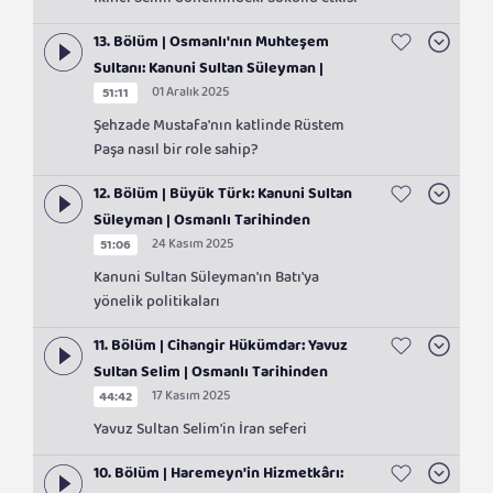
İkinci Selim dönemindeki Sokollu etkisi
13. Bölüm | Osmanlı'nın Muhteşem
Sultanı: Kanuni Sultan Süleyman |
01 Aralık 2025
51:11
Osmanlı Tarihinden Sayfalar
Şehzade Mustafa'nın katlinde Rüstem
Paşa nasıl bir role sahip?
12. Bölüm | Büyük Türk: Kanuni Sultan
Süleyman | Osmanlı Tarihinden
24 Kasım 2025
51:06
Sayfalar
Kanuni Sultan Süleyman'ın Batı'ya
yönelik politikaları
11. Bölüm | Cihangir Hükümdar: Yavuz
Sultan Selim | Osmanlı Tarihinden
17 Kasım 2025
44:42
Sayfalar
Yavuz Sultan Selim'in İran seferi
10. Bölüm | Haremeyn'in Hizmetkârı: