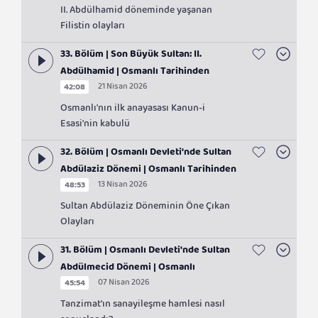
II. Abdülhamid döneminde yaşanan
Filistin olayları
33. Bölüm | Son Büyük Sultan: II.
Abdülhamid | Osmanlı Tarihinden
21 Nisan 2026
42:08
Sayfalar
Osmanlı'nın ilk anayasası Kanun-i
Esasi'nin kabulü
32. Bölüm | Osmanlı Devleti'nde Sultan
Abdülaziz Dönemi | Osmanlı Tarihinden
13 Nisan 2026
48:53
Sayfalar
Sultan Abdülaziz Döneminin Öne Çıkan
Olayları
31. Bölüm | Osmanlı Devleti'nde Sultan
Abdülmecid Dönemi | Osmanlı
07 Nisan 2026
45:54
Tarihinden Sayfalar
Tanzimat'ın sanayileşme hamlesi nasıl