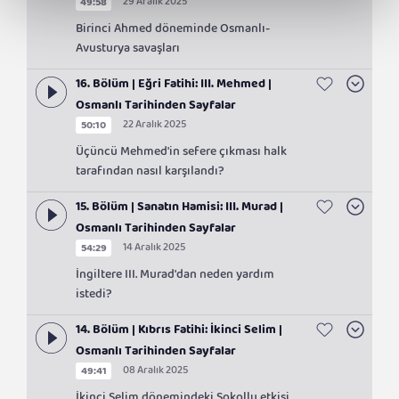
29 Aralık 2025
49:58
Birinci Ahmed döneminde Osmanlı-
Avusturya savaşları
16. Bölüm | Eğri Fatihi: III. Mehmed |
Osmanlı Tarihinden Sayfalar
22 Aralık 2025
50:10
Üçüncü Mehmed'in sefere çıkması halk
tarafından nasıl karşılandı?
15. Bölüm | Sanatın Hamisi: III. Murad |
Osmanlı Tarihinden Sayfalar
14 Aralık 2025
54:29
İngiltere III. Murad'dan neden yardım
istedi?
14. Bölüm | Kıbrıs Fatihi: İkinci Selim |
Osmanlı Tarihinden Sayfalar
08 Aralık 2025
49:41