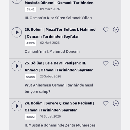
Mustafa Dönemi | Osmanlı Tarihinden
09 Mart 2026
51:42
Sayfalar
III. Osman'ın Kısa Süren Saltanat Yılları
26. Bölüm | Muzaffer Sultan: I. Mahmud
| Osmanlı Tarihinden Sayfalar
02 Mart 2026
47:26
Osmanlı'nın I. Mahmud Dönemi
25. Bölüm | Lale Devri Padişahı: III.
Ahmed | Osmanlı Tarihinden Sayfalar
25 Şubat 2026
00:00
Prut Anlaşması Osmanlı tarihinde nasıl
bir yere sahip?
24. Bölüm | Sefere Çıkan Son Padişah |
Osmanlı Tarihinden Sayfalar
16 Şubat 2026
53:02
II. Mustafa döneminde Zenta Muharebesi