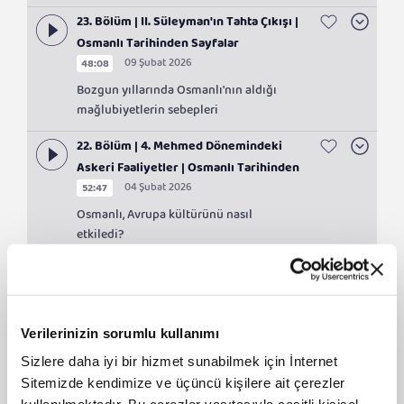
23. Bölüm | II. Süleyman'ın Tahta Çıkışı |
Osmanlı Tarihinden Sayfalar
09 Şubat 2026
48:08
Bozgun yıllarında Osmanlı'nın aldığı
mağlubiyetlerin sebepleri
22. Bölüm | 4. Mehmed Dönemindeki
Askeri Faaliyetler | Osmanlı Tarihinden
04 Şubat 2026
52:47
Sayfalar
Osmanlı, Avrupa kültürünü nasıl
etkiledi?
21. Bölüm | Osmanlı'nın 4. Mehmed
Dönemi | Osmanlı Tarihinden Sayfalar
27 Ocak 2026
47:12
Verilerinizin sorumlu kullanımı
4. Mehmed döneminde devlet
otoritesinin yeniden tesisi
Sizlere daha iyi bir hizmet sunabilmek için İnternet
Sitemizde kendimize ve üçüncü kişilere ait çerezler
20. Bölüm | Hanedanın İkinci Atası: