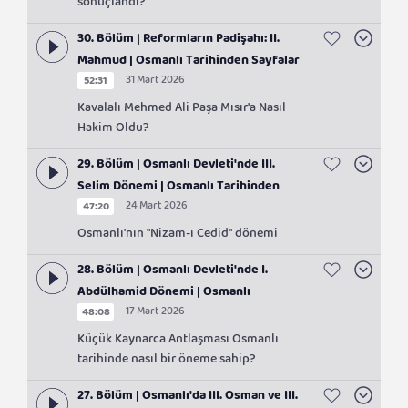
sonuçlandı?
30. Bölüm | Reformların Padişahı: II.
Mahmud | Osmanlı Tarihinden Sayfalar
31 Mart 2026
52:31
Kavalalı Mehmed Ali Paşa Mısır'a Nasıl
Hakim Oldu?
29. Bölüm | Osmanlı Devleti'nde III.
Selim Dönemi | Osmanlı Tarihinden
24 Mart 2026
47:20
Sayfalar
Osmanlı'nın "Nizam-ı Cedid" dönemi
28. Bölüm | Osmanlı Devleti'nde I.
Abdülhamid Dönemi | Osmanlı
17 Mart 2026
48:08
Tarihinden Sayfalar
Küçük Kaynarca Antlaşması Osmanlı
tarihinde nasıl bir öneme sahip?
27. Bölüm | Osmanlı'da III. Osman ve III.