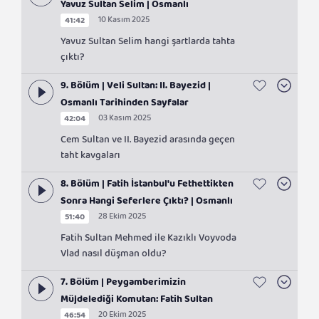
Yavuz Sultan Selim | Osmanlı
10 Kasım 2025
41:42
Tarihinden Sayfalar
Yavuz Sultan Selim hangi şartlarda tahta
çıktı?
9. Bölüm | Veli Sultan: II. Bayezid |
Osmanlı Tarihinden Sayfalar
03 Kasım 2025
42:04
Cem Sultan ve II. Bayezid arasında geçen
taht kavgaları
8. Bölüm | Fatih İstanbul'u Fethettikten
Sonra Hangi Seferlere Çıktı? | Osmanlı
28 Ekim 2025
51:40
Tarihinden Sayfalar
Fatih Sultan Mehmed ile Kazıklı Voyvoda
Vlad nasıl düşman oldu?
7. Bölüm | Peygamberimizin
Müjdelediği Komutan: Fatih Sultan
20 Ekim 2025
46:54