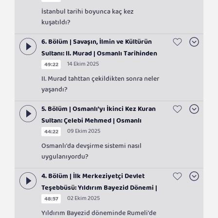
Mehmed | Osmanlı Tarihinden Sayfalar
İstanbul tarihi boyunca kaç kez
kuşatıldı?
6. Bölüm | Savaşın, İlmin ve Kültürün
Sultanı: II. Murad | Osmanlı Tarihinden
14 Ekim 2025
49:22
Sayfalar
II. Murad tahttan çekildikten sonra neler
yaşandı?
5. Bölüm | Osmanlı'yı İkinci Kez Kuran
Sultan: Çelebi Mehmed | Osmanlı
09 Ekim 2025
44:22
Tarihinden Sayfalar
Osmanlı'da devşirme sistemi nasıl
uygulanıyordu?
4. Bölüm | İlk Merkeziyetçi Devlet
Teşebbüsü: Yıldırım Bayezid Dönemi |
02 Ekim 2025
48:57
Osmanlı Tarihinden Sayfalar
Yıldırım Bayezid döneminde Rumeli'de