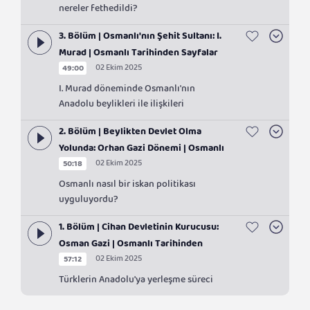
nereler fethedildi?
3. Bölüm | Osmanlı'nın Şehit Sultanı: I.
Murad | Osmanlı Tarihinden Sayfalar
02 Ekim 2025
49:00
I. Murad döneminde Osmanlı'nın
Anadolu beylikleri ile ilişkileri
2. Bölüm | Beylikten Devlet Olma
Yolunda: Orhan Gazi Dönemi | Osmanlı
02 Ekim 2025
50:18
Tarihinden Sayfalar
Osmanlı nasıl bir iskan politikası
uyguluyordu?
1. Bölüm | Cihan Devletinin Kurucusu:
Osman Gazi | Osmanlı Tarihinden
02 Ekim 2025
57:12
Sayfalar
Türklerin Anadolu'ya yerleşme süreci