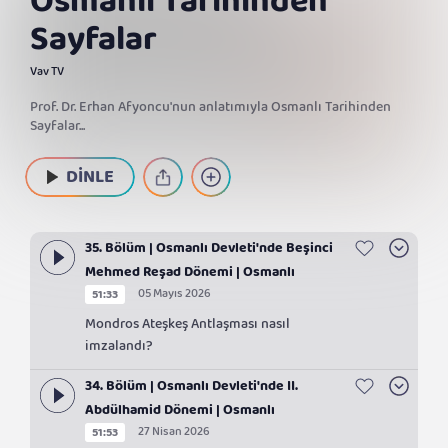
Osmanlı Tarihinden
Sayfalar
Vav TV
Prof. Dr. Erhan Afyoncu'nun anlatımıyla Osmanlı Tarihinden
Sayfalar...
DİNLE
35. Bölüm | Osmanlı Devleti'nde Beşinci
Mehmed Reşad Dönemi | Osmanlı
05 Mayıs 2026
51:33
Tarihinden Sayfalar
Mondros Ateşkeş Antlaşması nasıl
imzalandı?
34. Bölüm | Osmanlı Devleti'nde II.
Abdülhamid Dönemi | Osmanlı
27 Nisan 2026
51:53
Tarihinden Sayfalar