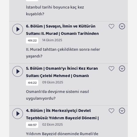
Mehmed | Osmanlı Tarihinden Sayfalar
İstanbul tarihi boyunca kaç kez
kuşatıldı?
6. Bölüm | Savaşın, İlmin ve Kültürün
Sultanı: II. Murad | Osmanlı Tarihinden
14 Ekim 2025
49:22
Sayfalar
II. Murad tahttan çekildikten sonra neler
yaşandı?
5. Bölüm | Osmanlı'yı İkinci Kez Kuran
Sultan: Çelebi Mehmed | Osmanlı
09 Ekim 2025
44:22
Tarihinden Sayfalar
Osmanlı'da devşirme sistemi nasıl
uygulanıyordu?
4. Bölüm | İlk Merkeziyetçi Devlet
Teşebbüsü: Yıldırım Bayezid Dönemi |
02 Ekim 2025
48:57
Osmanlı Tarihinden Sayfalar
Yıldırım Bayezid döneminde Rumeli'de