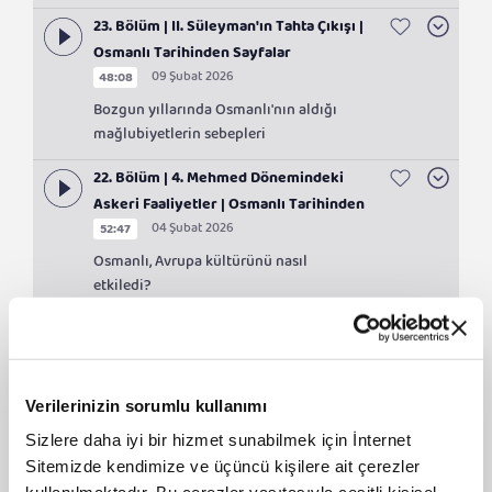
23. Bölüm | II. Süleyman'ın Tahta Çıkışı |
Osmanlı Tarihinden Sayfalar
09 Şubat 2026
48:08
Bozgun yıllarında Osmanlı'nın aldığı
mağlubiyetlerin sebepleri
22. Bölüm | 4. Mehmed Dönemindeki
Askeri Faaliyetler | Osmanlı Tarihinden
04 Şubat 2026
52:47
Sayfalar
Osmanlı, Avrupa kültürünü nasıl
etkiledi?
21. Bölüm | Osmanlı'nın 4. Mehmed
Dönemi | Osmanlı Tarihinden Sayfalar
27 Ocak 2026
47:12
Verilerinizin sorumlu kullanımı
4. Mehmed döneminde devlet
otoritesinin yeniden tesisi
Sizlere daha iyi bir hizmet sunabilmek için İnternet
Sitemizde kendimize ve üçüncü kişilere ait çerezler
20. Bölüm | Hanedanın İkinci Atası: