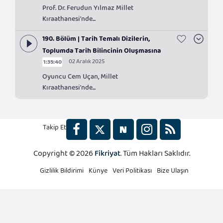
Prof. Dr. Ferudun Yılmaz Millet
Kıraathanesi'nde...
190. Bölüm | Tarih Temalı Dizilerin,
Toplumda Tarih Bilincinin Oluşmasına
02 Aralık 2025
1:35:40
Katkı Sağlar Mı? | Millet Kıraathanesi
Oyuncu Cem Uçan, Millet
Kıraathanesi'nde...
Takip Et
Copyright © 2026
Fikriyat
. Tüm Hakları Saklıdır.
2x
Gizlilik Bildirimi
Künye
Veri Politikası
Bize Ulaşın
1.5x