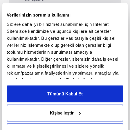
dönüşümü
207. Bölüm | Nasıl Güzel Ahlak Sahibi
Verilerinizin sorumlu kullanımı
Oluruz? | Millet Kıraathanesi
05 Mayıs 2026
1:43:48
Sizlere daha iyi bir hizmet sunabilmek için İnternet
Sitemizde kendimize ve üçüncü kişilere ait çerezler
Çocukluk dönemi din ve değer
kullanılmaktadır. Bu çerezler vasıtasıyla çeşitli kişisel
eğitiminde ailenin önemi
verileriniz işlenmekte olup gerekli olan çerezler bilgi
206. Bölüm | İslam Medeniyetinde
toplumu hizmetlerinin sunulması amacıyla
Kadın Şairler | Millet Kıraathanesi
kullanılmaktadır. Diğer çerezler, sitemizin daha işlevsel
21 Nisan 2026
1:37:42
kılınması ve kişiselleştirilmesi ve sizlere yönelik
Genç kuşak, Türk musikisiyle irtibat
reklam/pazarlama faaliyetlerinin yapılması, amaçlarıyla
kurabiliyor mu?
sınırlı olarak açık rızanız dahilinde kullanılacaktır.
Çerezlere ilişkin tercihlerinizi çerez paneli vasıtasıyla
205. Bölüm | Kumar Bağımlılığının
belirleyebilirsiniz. Çerezlere ilişkin detaylı bilgi için
Tümünü Kabul Et
Psikolojik Nedenleri | Millet
Ayarlar butonuna tıklayabilir,
Çerez Bilgilendirme
14 Nisan 2026
1:38:11
Kıraathanesi
Metnimizi ziyaret edebilirsiniz.
Kimlerin bağımlı olma riski daha
Kişiselleştir
6698 sayılı Kişisel Verilerin Korunması Kanunu uyarınca
yüksektir?
hazırlanmış olan İnternet Sitesi Aydınlatma Metnimizi
okumak ve sitemizi ziyaretiniz kapsamında