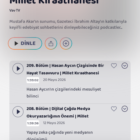
Millet Kıraathanesi
Vav TV
Mustafa Akar'ın sunumu, Gazeteci İbrahim Altay'ın katkılarıyla
keyifli edebiyat sohbetlerini dinleyebileceğiniz podcastler...
DİNLE
209. Bölüm | Hasan Aycın Çizgisinde Bir
Hayat Tasavvuru | Millet Kıraathanesi
20 Mayıs 2026
1:35:02
Hasan Aycın'ın çizgilerindeki mesuliyet
bilinci
208. Bölüm | Dijital Çağda Medya
Okuryazarlığının Önemi | Millet
12 Mayıs 2026
1:39:36
Kıraathanesi
Yapay zeka çağında yeni medyanın