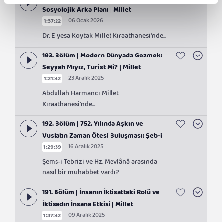
194. Bölüm | İkinci Yeni Şiirinin
Sosyolojik Arka Planı | Millet
06 Ocak 2026
1:37:22
Kıraathanesi
Dr. Elyesa Koytak Millet Kıraathanesi'nde...
193. Bölüm | Modern Dünyada Gezmek:
Seyyah Mıyız, Turist Mi? | Millet
23 Aralık 2025
1:21:42
Kıraathanesi
Abdullah Harmancı Millet
Kıraathanesi'nde...
192. Bölüm | 752. Yılında Aşkın ve
Vuslatın Zaman Ötesi Buluşması: Şeb-i
16 Aralık 2025
1:29:39
Arus | Millet Kıraathanesi
Şems-i Tebrizi ve Hz. Mevlânâ arasında
nasıl bir muhabbet vardı?
191. Bölüm | İnsanın İktisattaki Rolü ve
İktisadın İnsana Etkisi | Millet
09 Aralık 2025
1:37:42
Kıraathanesi