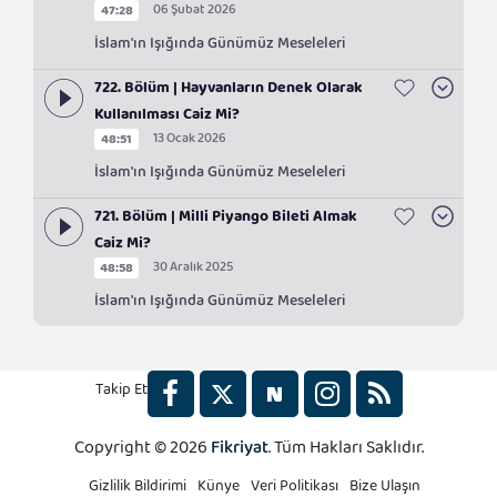
06 Şubat 2026
47:28
İslam'ın Işığında Günümüz Meseleleri
722. Bölüm | Hayvanların Denek Olarak
Kullanılması Caiz Mi?
13 Ocak 2026
48:51
İslam'ın Işığında Günümüz Meseleleri
721. Bölüm | Milli Piyango Bileti Almak
Caiz Mi?
30 Aralık 2025
48:58
İslam'ın Işığında Günümüz Meseleleri
Takip Et
Copyright © 2026
Fikriyat
. Tüm Hakları Saklıdır.
2x
Gizlilik Bildirimi
Künye
Veri Politikası
Bize Ulaşın