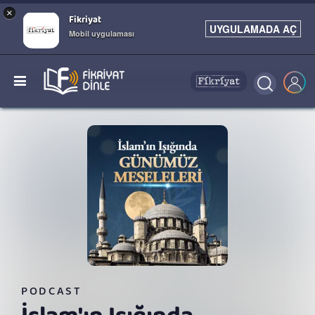
×
Fikriyat
UYGULAMADA AÇ
Mobil uygulaması
PODCAST