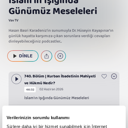
İslam'ın Işığında
Günümüz Meseleleri
Vav TV
Hasan Basri Karadeniz'in sunumuyla Dr. Hüseyin Kayapınar'ın
günlük hayatta karşımıza çıkan sorunlara verdiği cevapları
dinleyebileceğiniz podcastler...
DİNLE
740. Bölüm | Kurban İbadetinin Mahiyeti
ve Hükmü Nedir?
02 Haziran 2026
46:32
İslam'ın Işığında Günümüz Meseleleri
739. Bölüm | Taksitle Kurban Alınabilir
Mi?
Verilerinizin sorumlu kullanımı
20 Mayıs 2026
44:46
Sizlere daha iyi bir hizmet sunabilmek için İnternet