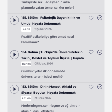
Türkiye'de sekülerleşmenin arka
planında yatan temel saikler neler?
155. Bölüm | Psikolojik Dayanıklılık ve
Umut | Hayata Dokunmak
11 Şubat 2026
49:37
Pozitif psikolojiye göre umut nasıl
tanımlanır?
154. Bölüm | Türkiye'de Üniversitelerin
Tarihi, Devlet ve Toplum İlişkisi | Hayata
05 Şubat 2026
1:27:45
Dokunmak
Cumhuriyetin ilk döneminde
üniversitelerin işlevi nedir?
153. Bölüm | Dinin Manevi, Ahlaki ve
Siyasal Boyutu | Hayata Dokunmak
21 Ocak 2026
1:31:09
Modernleşme, şehirleşme ve eğitim din