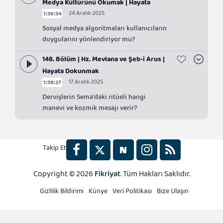
Medya Kültürünü Okumak | Hayata
24 Aralık 2025
1:36:54
Dokunmak
Sosyal medya algoritmaları kullanıcıların
duygularını yönlendiriyor mu?
148. Bölüm | Hz. Mevlana ve Şeb-i Arus |
Hayata Dokunmak
17 Aralık 2025
1:38:27
Dervişlerin Sema'daki ritüeli hangi
manevi ve kozmik mesajı verir?
Takip Et
Copyright © 2026
Fikriyat
. Tüm Hakları Saklıdır.
2x
Gizlilik Bildirimi
Künye
Veri Politikası
Bize Ulaşın
1.5x