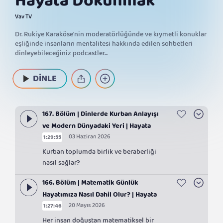
Hayata Dokunmak
Vav TV
Dr. Rukiye Karaköse'nin moderatörlüğünde ve kıymetli konuklar
eşliğinde insanların mentalitesi hakkında edilen sohbetleri
dinleyebileceğiniz podcastler...
DİNLE
167. Bölüm | Dinlerde Kurban Anlayışı
ve Modern Dünyadaki Yeri | Hayata
03 Haziran 2026
1:29:55
Dokunmak
Kurban toplumda birlik ve beraberliği
nasıl sağlar?
166. Bölüm | Matematik Günlük
Hayatımıza Nasıl Dahil Olur? | Hayata
20 Mayıs 2026
1:27:46
Dokunmak
Her insan doğuştan matematiksel bir