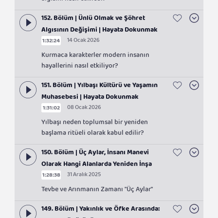
algısını nasıl etkiledi?
152. Bölüm | Ünlü Olmak ve Şöhret
Algısının Değişimi | Hayata Dokunmak
14 Ocak 2026
1:32:24
Kurmaca karakterler modern insanın
hayallerini nasıl etkiliyor?
151. Bölüm | Yılbaşı Kültürü ve Yaşamın
Muhasebesi | Hayata Dokunmak
08 Ocak 2026
1:31:02
Yılbaşı neden toplumsal bir yeniden
başlama ritüeli olarak kabul edilir?
150. Bölüm | Üç Aylar, İnsanı Manevi
Olarak Hangi Alanlarda Yeniden İnşa
31 Aralık 2025
1:28:38
Eder? | Hayata Dokunmak
Tevbe ve Arınmanın Zamanı "Üç Aylar"
149. Bölüm | Yakınlık ve Öfke Arasında: