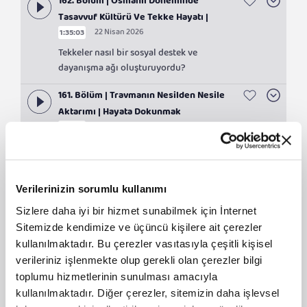
162. Bölüm | Osmanlı Döneminde
Tasavvuf Kültürü Ve Tekke Hayatı |
22 Nisan 2026
1:35:03
Hayata Dokunmak
Tekkeler nasıl bir sosyal destek ve
dayanışma ağı oluşturuyordu?
161. Bölüm | Travmanın Nesilden Nesile
Aktarımı | Hayata Dokunmak
20 Nisan 2026
1:41:55
Geçmiş travmalar sonraki nesilleri nasıl
etkiler?
160. Bölüm | İnsanın Hayat Amacı ve
Verilerinizin sorumlu kullanımı
Anadolu İrfanı | Hayata Dokunmak
Sizlere daha iyi bir hizmet sunabilmek için İnternet
08 Nisan 2026
1:25:43
Sitemizde kendimize ve üçüncü kişilere ait çerezler
Ayrılık ve özlem duygusu insanın iç
kullanılmaktadır. Bu çerezler vasıtasıyla çeşitli kişisel
dünyasını nasıl etkiler?
verileriniz işlenmekte olup gerekli olan çerezler bilgi
toplumu hizmetlerinin sunulması amacıyla
159. Bölüm | Din Eğitimi İnsana Ne
kullanılmaktadır. Diğer çerezler, sitemizin daha işlevsel
Kazandırır? | Hayata Dokunmak