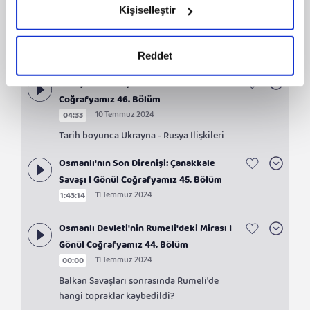
Osmanlı'dan Günümüze İcazetname
okumak ve sitemizi ziyaretiniz kapsamında
Kişiselleştir
Geleneği I Gönül Coğrafyamız 48.
gerçekleştirilen veri işleme faaliyetleri ile ilgili daha
10 Temmuz 2024
00:00
Bölüm
detaylı bilgi almak için lütfen
tıklayınız.
İcazet geleneği nasıl başlamıştı?
Reddet
Ukrayna ve Rusya'nın Dini I Gönül
Coğrafyamız 46. Bölüm
10 Temmuz 2024
04:33
Tarih boyunca Ukrayna - Rusya İlişkileri
Osmanlı'nın Son Direnişi: Çanakkale
Savaşı I Gönül Coğrafyamız 45. Bölüm
11 Temmuz 2024
1:43:14
Osmanlı Devleti'nin Rumeli'deki Mirası I
Gönül Coğrafyamız 44. Bölüm
11 Temmuz 2024
00:00
Balkan Savaşları sonrasında Rumeli'de
hangi topraklar kaybedildi?