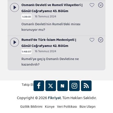
Osmanlı Devleti ve Rumeli Vilayetleri |
Gönül Coğrafyamız 43. Bölüm
16 Temmuz 2024
1:39:51
Osmanlı Devleti'nin Rumeli'deki mirası
korunuyor mu?
Rumeli'de Türk-İslam Medeniyeti |
Gönül Coğrafyamız 42. Bölüm
16 Temmuz 2024
1:48:07
Rumeli'ye geçiş Osmanlı Devletine ne
kazandırdı?
Takip Et
Copyright © 2026
Fikriyat
. Tüm Hakları Saklıdır.
2x
Gizlilik Bildirimi
Künye
Veri Politikası
Bize Ulaşın