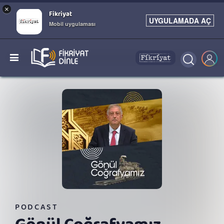
×
Fikriyat
UYGULAMADA AÇ
Mobil uygulaması
PODCAST