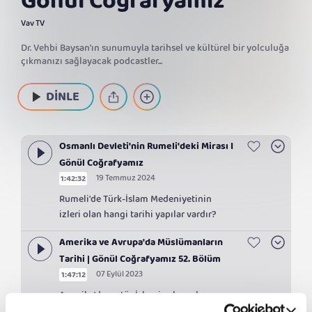
Gönül Coğrafyamız
Vav TV
Dr. Vehbi Baysan'ın sunumuyla tarihsel ve kültürel bir yolculuğa
çıkmanızı sağlayacak podcastler...
DİNLE
Osmanlı Devleti'nin Rumeli'deki Mirası I
Gönül Coğrafyamız
19 Temmuz 2024
1:42:32
Rumeli'de Türk-İslam Medeniyetinin
izleri olan hangi tarihi yapılar vardır?
Amerika ve Avrupa'da Müslümanların
Tarihi | Gönül Coğrafyamız 52. Bölüm
07 Eylül 2023
1:47:12
Amerika'da ne tür İslami çalışmalar