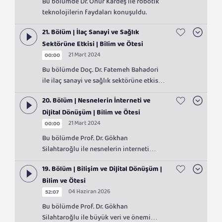
Bu bölümde Dr. Onur Kardeş ile robotik
teknolojilerin faydaları konuşuldu.
21. Bölüm | İlaç Sanayi ve Sağlık
Sektörüne Etkisi | Bilim ve Ötesi
21 Mart 2024
00:00
Bu bölümde Doç. Dr. Fatemeh Bahadori
ile ilaç sanayi ve sağlık sektörüne etkisi
konuşuldu.
20. Bölüm | Nesnelerin İnterneti ve
Dijital Dönüşüm | Bilim ve Ötesi
21 Mart 2024
00:00
Bu bölümde Prof. Dr. Gökhan
Silahtaroğlu ile nesnelerin interneti
sağlık, enerji ve ulaşım gibi sektörlerdeki
19. Bölüm | Bilişim ve Dijital Dönüşüm |
uygulamaları konuşuldu.
Bilim ve Ötesi
04 Haziran 2026
52:07
Bu bölümde Prof. Dr. Gökhan
Silahtaroğlu ile büyük veri ve önemi