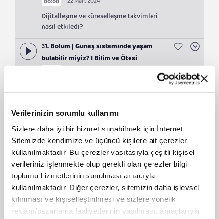
22 Mart 2024
00:00
Dijitalleşme ve küreselleşme takvimleri
nasıl etkiledi?
31. Bölüm | Güneş sisteminde yaşam
bulabilir miyiz? I Bilim ve Ötesi
21 Mart 2024
00:00
Dünya dışında bir yerde yaşam mümkün
mü?
30. Bölüm | Patent nedir ve neden
Verilerinizin sorumlu kullanımı
önemlidir? I Bilim ve Ötesi
Sizlere daha iyi bir hizmet sunabilmek için İnternet
21 Mart 2024
00:00
Sitemizde kendimize ve üçüncü kişilere ait çerezler
Patent başvuru sürecinde dikkat
kullanılmaktadır. Bu çerezler vasıtasıyla çeşitli kişisel
edilmesi gerekenler nelerdir?
verileriniz işlenmekte olup gerekli olan çerezler bilgi
toplumu hizmetlerinin sunulması amacıyla
29. Bölüm | Teknoloji çağında bilim
kullanılmaktadır. Diğer çerezler, sitemizin daha işlevsel
eğitimi I Bilim ve Ötesi
kılınması ve kişiselleştirilmesi ve sizlere yönelik
21 Mart 2024
00:00
reklam/pazarlama faaliyetlerinin yapılması, amaçlarıyla