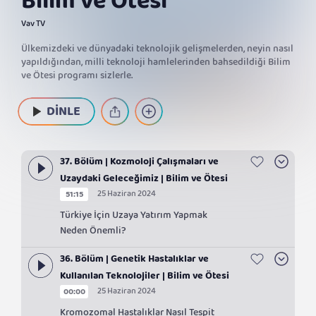
Bilim ve Ötesi
Vav TV
Ülkemizdeki ve dünyadaki teknolojik gelişmelerden, neyin nasıl
yapıldığından, milli teknoloji hamlelerinden bahsedildiği Bilim
ve Ötesi programı sizlerle.
DİNLE
37. Bölüm | Kozmoloji Çalışmaları ve
Uzaydaki Geleceğimiz | Bilim ve Ötesi
25 Haziran 2024
51:15
Türkiye İçin Uzaya Yatırım Yapmak
Neden Önemli?
36. Bölüm | Genetik Hastalıklar ve
Kullanılan Teknolojiler | Bilim ve Ötesi
25 Haziran 2024
00:00
Kromozomal Hastalıklar Nasıl Tespit