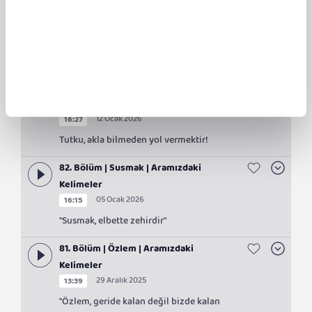
Kelimeler
09 Şubat 2026
00:00
Aramızdaki Kelimeler'de bu hafta
"Debdebe" kelimesini ele alıyoruz.
83. Bölüm | Tutku | Aramızdaki
Kelimeler
12 Ocak 2026
16:27
Tutku, akla bilmeden yol vermektir!
82. Bölüm | Susmak | Aramızdaki
Kelimeler
05 Ocak 2026
16:15
"Susmak, elbette zehirdir"
81. Bölüm | Özlem | Aramızdaki
Kelimeler
29 Aralık 2025
13:39
"Özlem, geride kalan değil bizde kalan