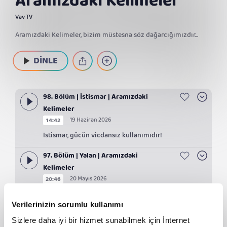
Aramızdaki Kelimeler
Vav TV
Aramızdaki Kelimeler, bizim müstesna söz dağarcığımızdır...
DİNLE
98. Bölüm | İstismar | Aramızdaki
Kelimeler
19 Haziran 2026
14:42
İstismar, gücün vicdansız kullanımıdır!
97. Bölüm | Yalan | Aramızdaki
Kelimeler
20 Mayıs 2026
20:46
Yalan, hakikati perdeler!
Verilerinizin sorumlu kullanımı
96. Bölüm | İtimat | Aramızdaki
Sizlere daha iyi bir hizmet sunabilmek için İnternet