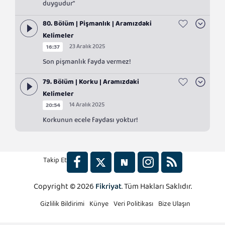
duygudur"
80. Bölüm | Pişmanlık | Aramızdaki
Kelimeler
23 Aralık 2025
16:37
Son pişmanlık fayda vermez!
79. Bölüm | Korku | Aramızdaki
Kelimeler
14 Aralık 2025
20:54
Korkunun ecele faydası yoktur!
Takip Et
Copyright © 2026
Fikriyat
. Tüm Hakları Saklıdır.
2x
Gizlilik Bildirimi
Künye
Veri Politikası
Bize Ulaşın