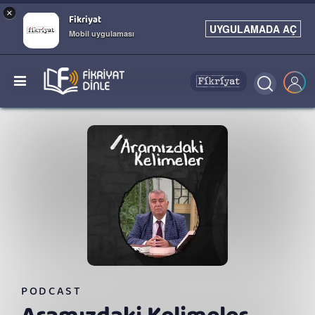
×
Fikriyat
UYGULAMADA AÇ
Mobil uygulaması
PODCAST