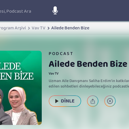
rogram Arşivi
Vav TV
Ailede Benden Bize
PODCAST
Ailede Benden Bize
Vav TV
Uzman Aile Danışmanı Saliha Erdim'in katkıları
edilen sohbetleri dinleyebileceğiniz podcastler
DİNLE