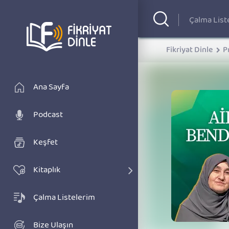
Fikriyat Dinle
P
Ana Sayfa
Podcast
Keşfet
Kitaplık
Çalma Listelerim
Bize Ulaşın