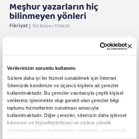
Meşhur yazarların hiç
bilinmeyen yönleri
Fikriyat
150 Bölüm | 17:04:29
DİNLE
Meşhur yazarların hiç bilinmeyen yönleri
Verilerinizin sorumlu kullanımı
Sizlere daha iyi bir hizmet sunabilmek için İnternet
II. Abdülhamid'in Cuma Selamlığı
Sitemizde kendimize ve üçüncü kişilere ait çerezler
kullanılmaktadır. Bu çerezler vasıtasıyla çeşitli kişisel
Şanlı bir direniş: Plevne
verileriniz işlenmekte olup gerekli olan çerezler bilgi
toplumu hizmetlerinin sunulması amacıyla
kullanılmaktadır. Diğer çerezler, sitemizin daha işlevsel
Yunanistan’a damga vuran Türk: Sadık
Ahmet
kılınması ve kişiselleştirilmesi ve sizlere yönelik
reklam/pazarlama faaliyetlerinin yapılması, amaçlarıyla
Unutulan İlk Dünya Savaşı: Kırım Harbi
sınırlı olarak açık rızanız dahilinde kullanılacaktır.