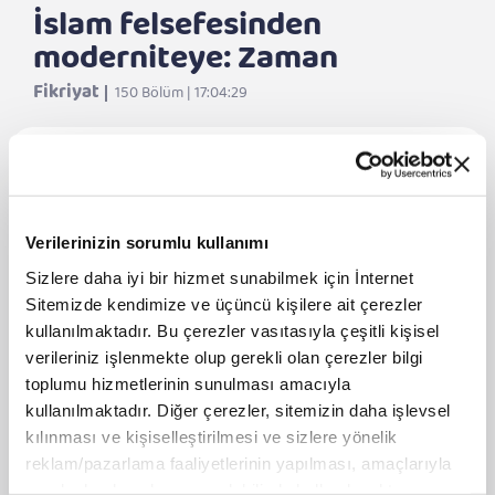
İslam felsefesinden
moderniteye: Zaman
Fikriyat
150 Bölüm | 17:04:29
DİNLE
İslam felsefesinden moderniteye: Zaman
Verilerinizin sorumlu kullanımı
Sizlere daha iyi bir hizmet sunabilmek için İnternet
II. Abdülhamid'in Cuma Selamlığı
Sitemizde kendimize ve üçüncü kişilere ait çerezler
kullanılmaktadır. Bu çerezler vasıtasıyla çeşitli kişisel
Şanlı bir direniş: Plevne
verileriniz işlenmekte olup gerekli olan çerezler bilgi
toplumu hizmetlerinin sunulması amacıyla
kullanılmaktadır. Diğer çerezler, sitemizin daha işlevsel
Yunanistan’a damga vuran Türk: Sadık
Ahmet
kılınması ve kişiselleştirilmesi ve sizlere yönelik
reklam/pazarlama faaliyetlerinin yapılması, amaçlarıyla
Unutulan İlk Dünya Savaşı: Kırım Harbi
sınırlı olarak açık rızanız dahilinde kullanılacaktır.