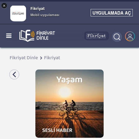
×
Fikriyat
UYGULAMADA AÇ
Mobil uygulaması
Fikriyat Dinle
Fikriyat