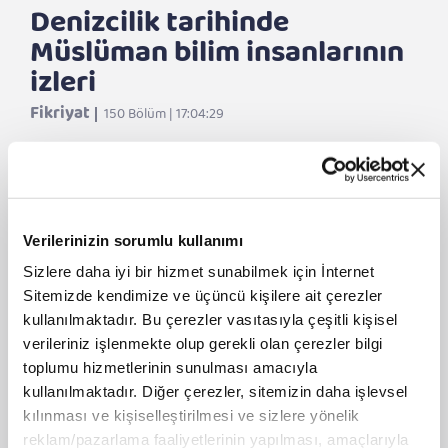
Denizcilik tarihinde
Müslüman bilim insanlarının
izleri
Fikriyat
150 Bölüm | 17:04:29
DİNLE
Verilerinizin sorumlu kullanımı
Denizcilik tarihinde Müslüman bilim
insanlarının izleri
Sizlere daha iyi bir hizmet sunabilmek için İnternet
Sitemizde kendimize ve üçüncü kişilere ait çerezler
II. Abdülhamid'in Cuma Selamlığı
kullanılmaktadır. Bu çerezler vasıtasıyla çeşitli kişisel
verileriniz işlenmekte olup gerekli olan çerezler bilgi
Şanlı bir direniş: Plevne
toplumu hizmetlerinin sunulması amacıyla
kullanılmaktadır. Diğer çerezler, sitemizin daha işlevsel
Yunanistan’a damga vuran Türk: Sadık
kılınması ve kişiselleştirilmesi ve sizlere yönelik
Ahmet
reklam/pazarlama faaliyetlerinin yapılması, amaçlarıyla