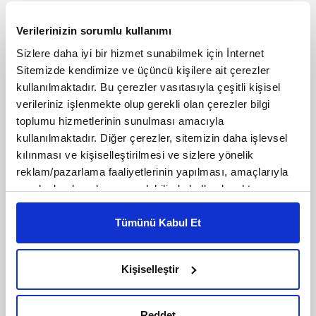
Ansiklopedik risaleleriyle
tanınan felsefe topluluğu:
Verilerinizin sorumlu kullanımı
İhvan-ı Safa
Sizlere daha iyi bir hizmet sunabilmek için İnternet
Sitemizde kendimize ve üçüncü kişilere ait çerezler
Fikriyat
150 Bölüm | 17:04:29
kullanılmaktadır. Bu çerezler vasıtasıyla çeşitli kişisel
verileriniz işlenmekte olup gerekli olan çerezler bilgi
toplumu hizmetlerinin sunulması amacıyla
DİNLE
kullanılmaktadır. Diğer çerezler, sitemizin daha işlevsel
kılınması ve kişiselleştirilmesi ve sizlere yönelik
reklam/pazarlama faaliyetlerinin yapılması, amaçlarıyla
Ansiklopedik risaleleriyle tanınan felsefe
topluluğu: İhvan-ı Safa
sınırlı olarak açık rızanız dahilinde kullanılacaktır.
Çerezlere ilişkin tercihlerinizi çerez paneli vasıtasıyla
II. Abdülhamid'in Cuma Selamlığı
belirleyebilirsiniz. Çerezlere ilişkin detaylı bilgi için
Tümünü Kabul Et
Ayarlar butonuna tıklayabilir,
Çerez Bilgilendirme
Metnimizi ziyaret edebilirsiniz.
Şanlı bir direniş: Plevne
Kişiselleştir
6698 sayılı Kişisel Verilerin Korunması Kanunu uyarınca
hazırlanmış olan İnternet Sitesi Aydınlatma Metnimizi
Yunanistan’a damga vuran Türk: Sadık
Ahmet
okumak ve sitemizi ziyaretiniz kapsamında
Reddet