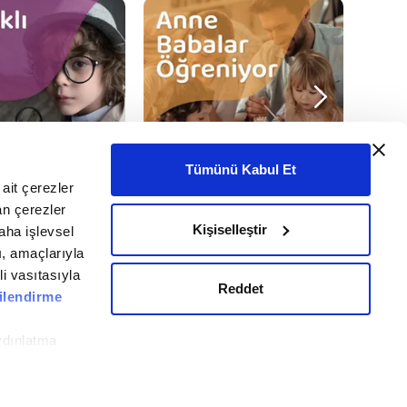
Tümünü Kabul Et
ait çerezler
an çerezler
Kişiselleştir
aha işlevsel
Takip Et
ı, amaçlarıyla
li vasıtasıyla
Reddet
ilendirme
Gizlilik Bildirimi
Künye
Veri Politikası
Bize Ulaşın
ydınlatma
ile ilgili daha