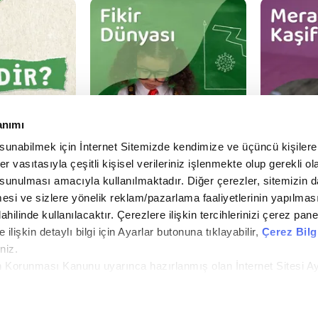
anımı
 sunabilmek için İnternet Sitemizde kendimize ve üçüncü kişilere 
r vasıtasıyla çeşitli kişisel verileriniz işlenmekte olup gerekli ol
 sunulması amacıyla kullanılmaktadır. Diğer çerezler, sitemizin d
lmesi ve sizlere yönelik reklam/pazarlama faaliyetlerinin yapılmas
dahilinde kullanılacaktır. Çerezlere ilişkin tercihlerinizi çerez pane
e ilişkin detaylı bilgi için Ayarlar butonuna tıklayabilir,
Çerez Bilg
iyat
. Tüm Hakları Saklıdır.
niz.
rin Korunması Kanunu uyarınca hazırlanmış olan İnternet Sitesi A
i ziyaretiniz kapsamında gerçekleştirilen veri işleme faaliyetleri 
fen
tıklayınız.