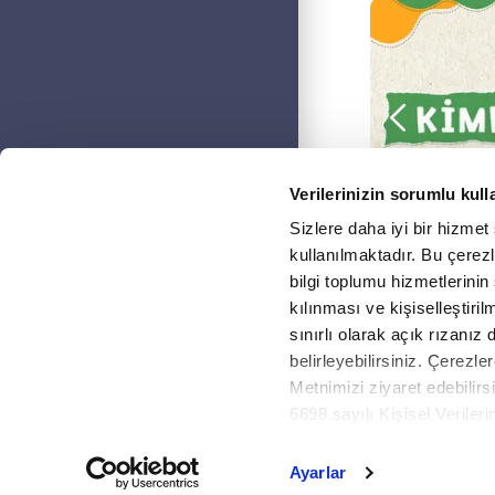
Verilerinizin sorumlu kull
Sizlere daha iyi bir hizmet
kullanılmaktadır. Bu çerezle
bilgi toplumu hizmetlerinin
kılınması ve kişiselleştiri
sınırlı olarak açık rızanız 
belirleyebilirsiniz. Çerezler
Copyright © 2026
Fikr
Metnimizi ziyaret edebilirsi
6698 sayılı Kişisel Verile
Metnimizi okumak ve sitemiz
detaylı bilgi almak için lüt
Ayarlar